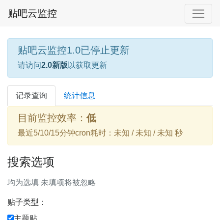
贴吧云监控
贴吧云监控1.0已停止更新
请访问
2.0新版
以获取更新
记录查询
统计信息
目前监控效率：
低
最近5/10/15分钟cron耗时：未知 / 未知 / 未知 秒
搜索选项
均为选填 未填项将被忽略
贴子类型：
主题贴