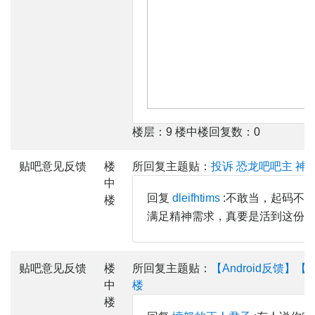
楼层：9 楼中楼回复数：0
贴吧意见反馈
楼
所回复主题贴：
投诉 恐龙吧吧主 神龍W
中
回复
dleifhtims
:不敢当，起码不
楼
满足精神需求，真要是活到这份
贴吧意见反馈
楼
所回复主题贴：
【Android反馈】
中
楼
楼