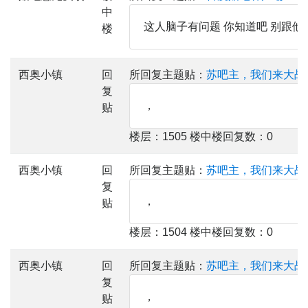
中
这人脑子有问题 你知道吧 别跟他理论
楼
西奥小镇
回
所回复主题贴：
苏吧主，我们来大战
复
，
贴
楼层：1505 楼中楼回复数：0
西奥小镇
回
所回复主题贴：
苏吧主，我们来大战
复
，
贴
楼层：1504 楼中楼回复数：0
西奥小镇
回
所回复主题贴：
苏吧主，我们来大战
复
，
贴