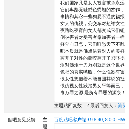
我们国家凡是女人被害被杀永远
它们卑鄙无耻戒色粪蛆的杰作，
事情和其它一些狗屁不通的福报
女人的仇视，公交车对短裙女性
夜路吃夜宵的女人都变成它们蛆眼
倒被害者对受害者像加害者一样
好奔向丑恶，它们唯恐天下不乱
吧本质就是佛蛆借着对人的美好
离开了对性的撕咬离开了恐吓拐
蛆对佛蛆千刀万剐就是这个世界最
色吧的真实嘴脸，什么性欲有害
恨女性想借着不能自圆其说的扯
恨仇视女性践踏男女平等而已，
毒万罪之源.是所有罪恶的源泉！
主题贴回复数：2 最后回复人：
汕头
贴吧意见反馈
主
百度贴吧客户端9.9.8.40, 8.0.0, 
题