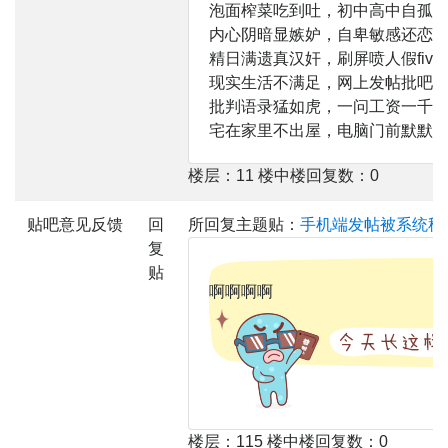
泡面榨菜吃到吐，初中高中自孤
内心阴暗显嫉妒，自卑敏感还恋
精日满遗真汉奸，刷屏喷人假five
现实生活不满足，网上发帖批吧
批判语录猛如虎，一问工资一千
宅在家里不出屋，电脑门前默默
楼层：11 楼中楼回复数：0
贴吧意见反馈
回
所回复主题贴：
手机端发帖被系统秒
复
贴
啊啊啊啊
楼层：115 楼中楼回复数：0