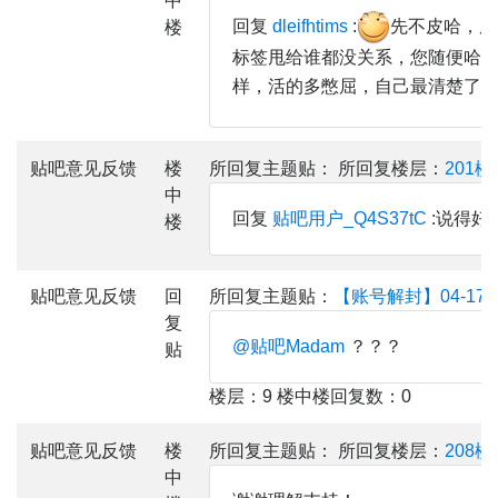
中
回复
dleifhtims
:
先不皮哈，反
楼
标签甩给谁都没关系，您随便哈
样，活的多憋屈，自己最清楚了
贴吧意见反馈
楼
所回复主题贴：
所回复楼层：
201楼
中
回复
贴吧用户_Q4S37tC
:说得好
楼
贴吧意见反馈
回
所回复主题贴：
【账号解封】04-1
复
@贴吧Madam
？？？
贴
楼层：9 楼中楼回复数：0
贴吧意见反馈
楼
所回复主题贴：
所回复楼层：
208楼
中