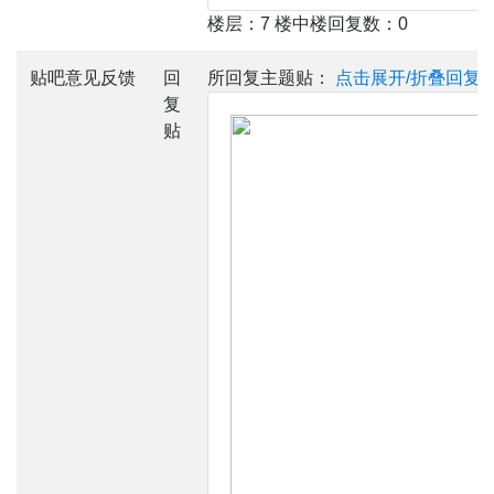
楼层：7 楼中楼回复数：0
贴吧意见反馈
回
所回复主题贴：
点击展开/折叠回复
复
贴