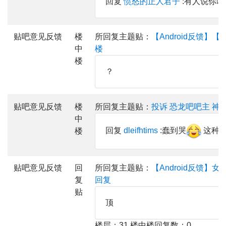
回复
愤怒的正人君子
:有人说你
贴吧意见反馈
楼
所回复主题贴：
【Android反馈】
中
楼
楼
？
贴吧意见反馈
楼
所回复主题贴：
投诉 恐龙吧吧主 神龍W
中
回复
dleifhtims
:蠢到哭
这种挑
楼
贴吧意见反馈
回
所回复主题贴：
【Android反馈
复
回复
贴
顶
楼层：31 楼中楼回复数：0