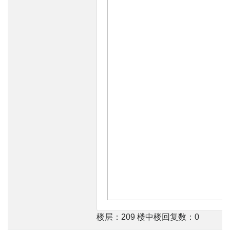
楼层：209 楼中楼回复数：0