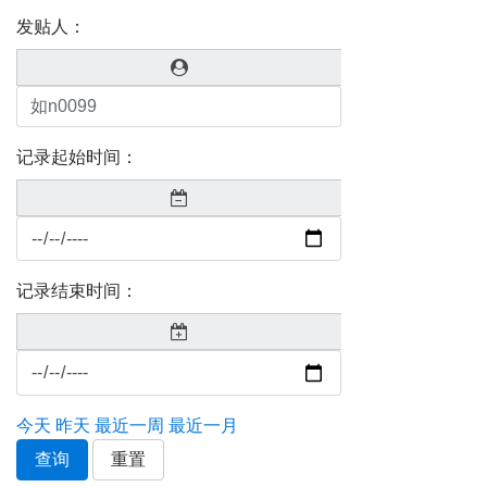
发贴人：
记录起始时间：
记录结束时间：
今天
昨天
最近一周
最近一月
查询
重置