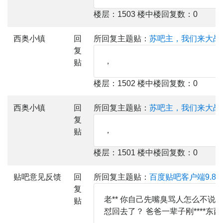
楼层：1503 楼中楼回复数：0
西奥小镇
回
所回复主题贴：
苏吧主，我们来大战
复
，
贴
楼层：1502 楼中楼回复数：0
西奥小镇
回
所回复主题贴：
苏吧主，我们来大战
复
，
贴
楼层：1501 楼中楼回复数：0
贴吧意见反馈
回
所回复主题贴：
百度贴吧客户端9.8.8.13,
复
老** 你自己先嘴臭骂人怎么不说
贴
怼回去了？ 爸爸一辈子刚****东西