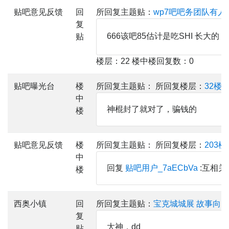
贴吧意见反馈
回
所回复主题贴：
wp7吧吧务团队有
复
666该吧85估计是吃SHI 长大
贴
楼层：22 楼中楼回复数：0
贴吧曝光台
楼
所回复主题贴：
所回复楼层：
32楼
中
神棍封了就对了，骗钱的
楼
贴吧意见反馈
楼
所回复主题贴：
所回复楼层：
203楼
中
回复
贴吧用户_7aECbVa
:互相关
楼
西奥小镇
回
所回复主题贴：
宝克城城展 故事向
复
大神，dd
贴