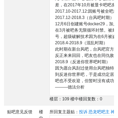
差，在2017年10月被显卡吧吧
2017.10-2017.12:因账号被全
2017.12-2018.3（台风吧时期）
12月6日创建账号docker29
在3月被吧务无限循环封禁。被封
号，超级破解技术因为在6月被盗
2018.4-2018.9（混乱时期）
此时期在新台风吧，台风吧官方
反正来来回回，吧友也在同仇敌
2018.9（反迷你世界吧时期）
因为愿台风刮过使用台风吧独特的
到反迷你世界吧，于是成功定居
吧也不受欢迎，但暂时没有成功
———德法分析
楼层：109 楼中楼回复数：0
贴吧意见反馈
楼
所回复主题贴：
投诉 恐龙吧吧主 神龍W