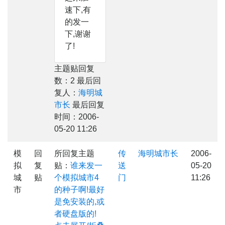
速下,有
的发一
下,谢谢
了!
主题贴回复
数：2 最后回
复人：
海明城
市长
最后回复
时间：2006-
05-20 11:26
模
回
所回复主题
传
海明城市长
2006-
拟
复
贴：
谁来发一
送
05-20
城
贴
个模拟城市4
门
11:26
市
的种子啊!最好
是免安装的,或
者硬盘版的!