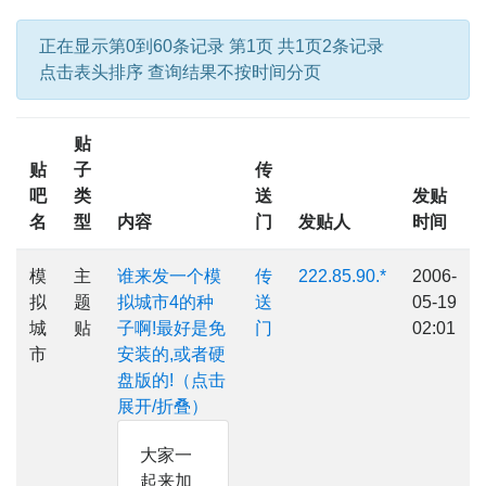
正在显示第0到60条记录 第1页 共1页2条记录
点击表头排序 查询结果不按时间分页
贴
贴
子
传
吧
类
送
发贴
名
型
内容
门
发贴人
时间
模
主
谁来发一个模
传
222.85.90.*
2006-
拟
题
拟城市4的种
送
05-19
城
贴
子啊!最好是免
门
02:01
市
安装的,或者硬
盘版的!（点击
展开/折叠）
大家一
起来加