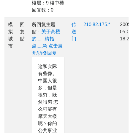
楼层：9 楼中楼
回复数：0
模
回
所回复主题
传
210.82.175.*
2005-
拟
复
贴：
关于高楼
送
05-09
城
贴
的.......请指
门
18:23
市
点.....急
点击展
开/折叠回复
这和实际
有些像。
中国人很
多，但是
很穷，既
然很穷 怎
么可能有
摩天大楼
呢？你的
公共事业