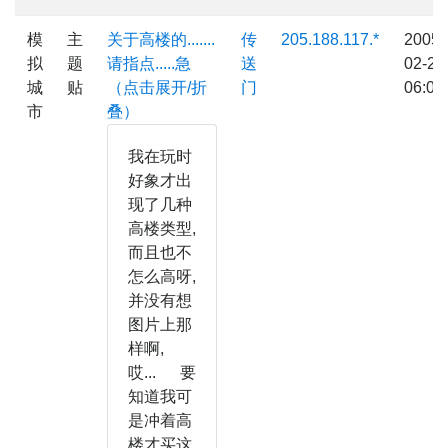
模
主
关于高楼的.......
传
205.188.117.*
2005-
拟
题
请指点.....急
送
02-24
城
贴
（点击展开/折
门
06:09
市
叠）
我在玩时
好象才出
现了几种
高楼类型,
而且也不
怎么高呀,
并没有想
图片上那
样啊,
哎... 要
知道我可
是冲着高
楼才买这