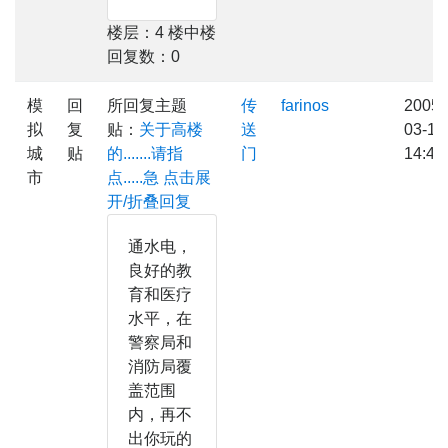
楼层：4 楼中楼
回复数：0
模
回
所回复主题
传
farinos
2005-
拟
复
贴：
关于高楼
送
03-12
城
贴
的.......请指
门
14:44
市
点.....急
点击展
开/折叠回复
通水电，
良好的教
育和医疗
水平，在
警察局和
消防局覆
盖范围
内，再不
出你玩的