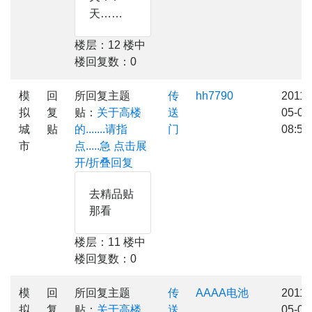
天……
楼层：12 楼中
楼回复数：0
模
回
所回复主题
传
hh7790
2011-
拟
复
贴：
关于高楼
送
05-02
城
贴
的.......请指
门
08:53
市
点.....急
点击展
开/折叠回复
去精品贴
那看
楼层：11 楼中
楼回复数：0
模
回
所回复主题
传
AAAA电池
2011-
拟
复
贴：
关于高楼
送
05-02