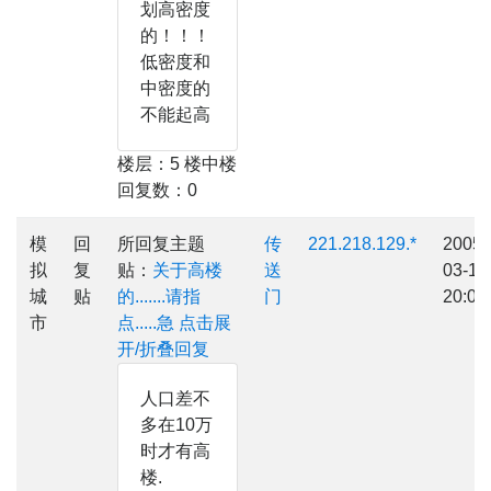
划高密度
的！！！
低密度和
中密度的
不能起高
楼层：5 楼中楼
回复数：0
模
回
所回复主题
传
221.218.129.*
2005-
拟
复
贴：
关于高楼
送
03-14
城
贴
的.......请指
门
20:03
市
点.....急
点击展
开/折叠回复
人口差不
多在10万
时才有高
楼.