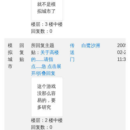
就不是模
拟城市了
楼层：3 楼中楼
回复数：0
模
回
所回复主题
传
白鹭沙洲
2005-
拟
复
贴：
关于高楼
送
02-24
城
贴
的.......请指
门
11:32
市
点.....急
点击展
开/折叠回复
这个游戏
没那么容
易的，要
多研究
楼层：2 楼中楼
回复数：0