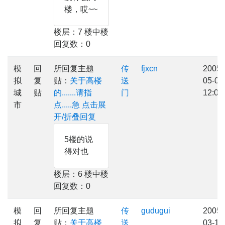
楼，哎~~
楼层：7 楼中楼
回复数：0
模
回
所回复主题
传
fjxcn
2005-
拟
复
贴：
关于高楼
送
05-07
城
贴
的.......请指
门
12:07
市
点.....急
点击展
开/折叠回复
5楼的说
得对也
楼层：6 楼中楼
回复数：0
模
回
所回复主题
传
gudugui
2005-
拟
复
贴：
关于高楼
送
03-16