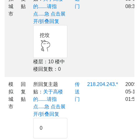
城
贴
的.......请指
门
08:34
市
点.....急
点击展
开/折叠回复
挖坟
楼层：10 楼中
楼回复数：0
模
回
所回复主题
传
218.204.243.*
2005-
拟
复
贴：
关于高楼
送
05-12
城
贴
的.......请指
门
01:51
市
点.....急
点击展
开/折叠回复
0