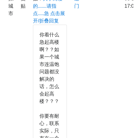
城
贴
的.......请指
门
17:00
市
点.....急
点击展
开/折叠回复
你着什么
急起高楼
啊？？如
果一个城
市连温饱
问题都没
解决的
话，怎么
会起高
楼？？？
你要有耐
心，联系
实际，只