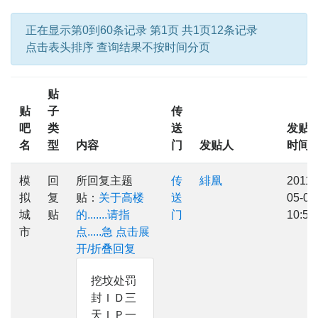
正在显示第0到60条记录 第1页 共1页12条记录
点击表头排序 查询结果不按时间分页
贴
贴
子
传
吧
类
送
发贴
名
型
内容
门
发贴人
时间
模
回
所回复主题
传
緋凰
2011-
拟
复
贴：
关于高楼
送
05-02
城
贴
的.......请指
门
10:56
市
点.....急
点击展
开/折叠回复
挖坟处罚
封ＩＤ三
天ＩＰ一