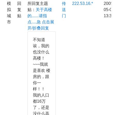
模
回
所回复主题
传
222.53.16.*
2005-
拟
复
贴：
关于高楼
送
05-07
城
贴
的.......请指
门
13:36
市
点.....急
点击展
开/折叠回复
不知道
诶，我的
也没什么
高楼！
~~~我就
是喜欢 楼
房的，跟
你一
样！！
我的人口
都16万
了，还是
没什么高