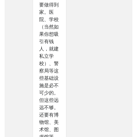
要做得到
家。医
院、学校
（当然如
果你想吸
引有钱
人，就建
私立学
校）、警
察局等这
些基础设
施是必不
可少的。
但这些远
远不够。
还要有博
物馆、美
术馆、图
书馆等。