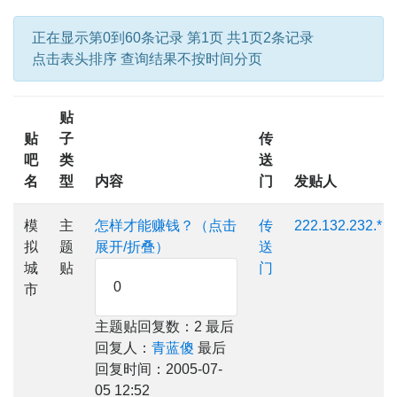
正在显示第0到60条记录 第1页 共1页2条记录
点击表头排序 查询结果不按时间分页
贴
贴
子
传
吧
类
送
名
型
内容
门
发贴人
模
主
怎样才能赚钱？（点击
传
222.132.232.*
拟
题
展开/折叠）
送
城
贴
门
0
市
主题贴回复数：2 最后
回复人：
青蓝傻
最后
回复时间：2005-07-
05 12:52