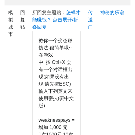
模
回
所回复主题贴：
怎样才
传
神秘的乐谱
拟
复
能赚钱？
点击展开/折
送
城
贴
叠回复
门
市
教你一个变态赚
钱法,很简单哦~
在游戏
中, 按 Ctrl+X 会
有一个对话框出
现(如果没有出
现 请先按ESC)
输入下列英文来
使用密技(要中文
版)
weaknesspays =
增加 1,000 元
1次1000元,10次