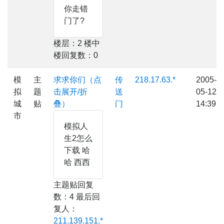
你走错
门了?
楼层：2 楼中
楼回复数：0
模
主
求求你们（点
传
218.17.63.*
2005-
拟
题
击展开/折
送
05-12
城
贴
叠）
门
14:39
市
模拟人
生2怎么
下载 哈
哈 西西
主题贴回复
数：4 最后回
复人：
211.139.151.*