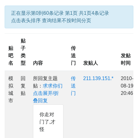
正在显示第0到60条记录 第1页 共1页4条记录
点击表头排序 查询结果不按时间分页
贴
贴
子
传
吧
类
送
发贴
名
型
内容
门
发贴人
时间
模
回
所回复主题
传
211.139.151.*
2010-
拟
复
贴：
求求你们
送
08-19
城
贴
点击展开/折
门
20:46
市
叠回复
你走对
门了,才
怪