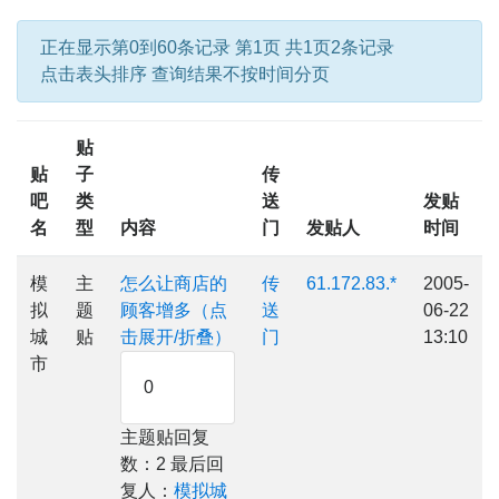
正在显示第0到60条记录 第1页 共1页2条记录
点击表头排序 查询结果不按时间分页
贴
贴
子
传
吧
类
送
发贴
名
型
内容
门
发贴人
时间
模
主
怎么让商店的
传
61.172.83.*
2005-
拟
题
顾客增多（点
送
06-22
城
贴
击展开/折叠）
门
13:10
市
0
主题贴回复
数：2 最后回
复人：
模拟城