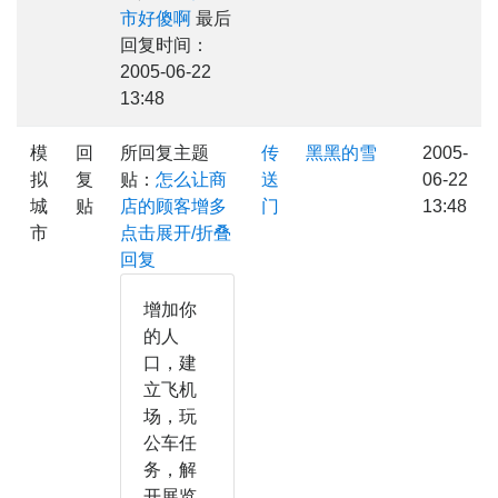
市好傻啊
最后
回复时间：
2005-06-22
13:48
模
回
所回复主题
传
黑黑的雪
2005-
拟
复
贴：
怎么让商
送
06-22
城
贴
店的顾客增多
门
13:48
市
点击展开/折叠
回复
增加你
的人
口，建
立飞机
场，玩
公车任
务，解
开展览