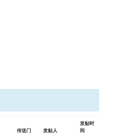
发贴时
传送门
发贴人
间