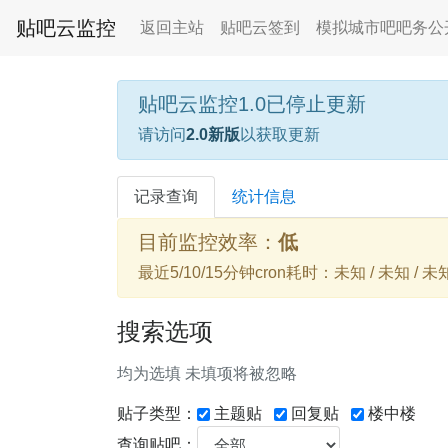
贴吧云监控
返回主站
贴吧云签到
模拟城市吧吧务公
贴吧云监控1.0已停止更新
请访问
2.0新版
以获取更新
记录查询
统计信息
目前监控效率：
低
最近5/10/15分钟cron耗时：未知 / 未知 / 未
搜索选项
均为选填 未填项将被忽略
贴子类型：
主题贴
回复贴
楼中楼
查询贴吧：