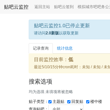
贴吧云监控
返回主站
贴吧云签到
模拟城市吧吧务公
贴吧云监控1.0已停止更新
请访问
2.0新版
以获取更新
记录查询
统计信息
目前监控效率：
低
最近5/10/15分钟cron耗时：未知 / 未知 / 未
搜索选项
均为选填 未填项将被忽略
贴子类型：
主题贴
回复贴
楼中楼
查询贴吧：