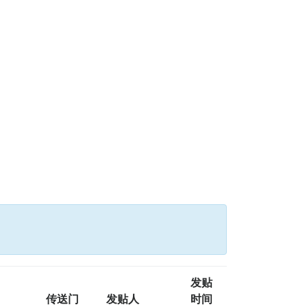
发贴
传送门
发贴人
时间