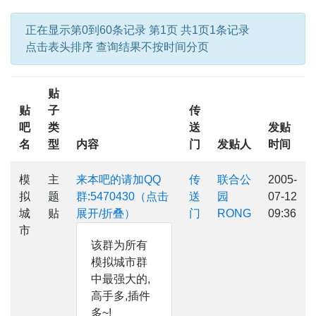
正在显示第0到60条记录 第1页 共1页1条记录
点击表头排序 查询结果不按时间分页
贴
贴
子
传
吧
类
送
发贴
名
型
内容
门
发贴人
时间
模
主
来本吧的请加QQ
传
联合公
2005-
拟
题
群:5470430（点击
送
园
07-12
城
贴
展开/折叠）
门
RONG
09:36
市
该群为所有
模拟城市群
中最强大的,
高手多,插件
多~!