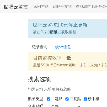
贴吧云监控
返回主站
贴吧云签到
模拟城市吧吧务公
贴吧云监控1.0已停止更新
请访问
2.0新版
以获取更新
记录查询
统计信息
目前监控效率：
低
最近5/10/15分钟cron耗时：未知 / 未知 / 未
搜索选项
均为选填 未填项将被忽略
贴子类型：
主题贴
回复贴
楼中楼
查询贴吧：