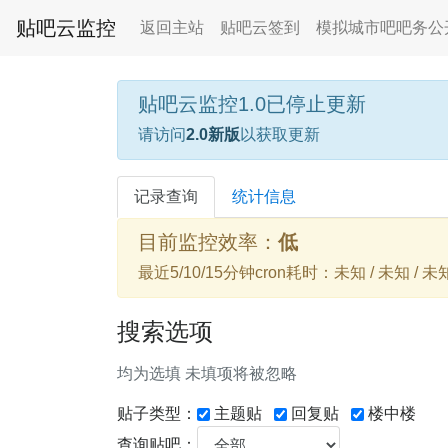
贴吧云监控
返回主站
贴吧云签到
模拟城市吧吧务公
贴吧云监控1.0已停止更新
请访问
2.0新版
以获取更新
记录查询
统计信息
目前监控效率：
低
最近5/10/15分钟cron耗时：未知 / 未知 / 未
搜索选项
均为选填 未填项将被忽略
贴子类型：
主题贴
回复贴
楼中楼
查询贴吧：