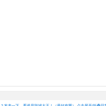
的？发表一下，看谁是毁城大王！（最好有图）
点击展开/折叠回