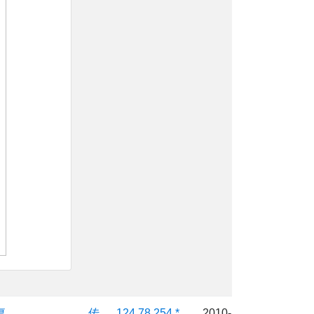
复
传
124.78.254.*
2010-