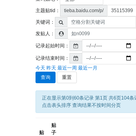
主题贴tid：
tieba.baidu.com/p/
关键词：
发贴人：
记录起始时间：
记录结束时间：
今天
昨天
最近一周
最近一月
查询
重置
正在显示第0到60条记录 第1页 共6页104
点击表头排序 查询结果不按时间分页
贴
贴
子