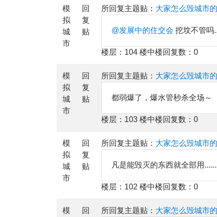
模
回
所回复主题贴：
大家怎么毁城市
拟
复
@发展中的住交会
挖坟不管吗...
城
贴
市
楼层：104 楼中楼回复数：0
模
回
所回复主题贴：
大家怎么毁城市
拟
复
都弱爆了，爆水管秒杀全场～
城
贴
市
楼层：103 楼中楼回复数：0
模
回
所回复主题贴：
大家怎么毁城市
拟
复
凡是能毁灭的东西就全部用..........
城
贴
市
楼层：102 楼中楼回复数：0
模
回
所回复主题贴：
大家怎么毁城市