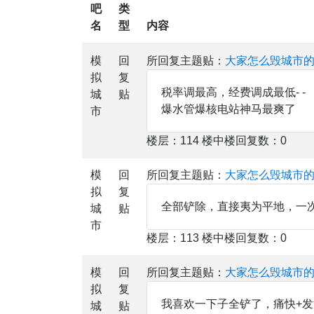
吧
类
名
型
内容
模
回
所回复主题贴：
大家怎么毁城市
拟
复
税率调最高，经费调成最低- -
城
贴
爆水管爆核电站神马最爽了
市
楼层：114 楼中楼回复数：0
模
回
所回复主题贴：
大家怎么毁城市
拟
复
全部铲除，直接夷为平地，一
城
贴
市
楼层：113 楼中楼回复数：0
模
回
所回复主题贴：
大家怎么毁城市
拟
复
我喜欢一下子全铲了，痛快+发
城
贴