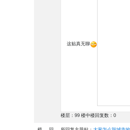
这贴真无聊
楼层：99 楼中楼回复数：0
模
回
所回复主题贴：
大家怎么毁城市