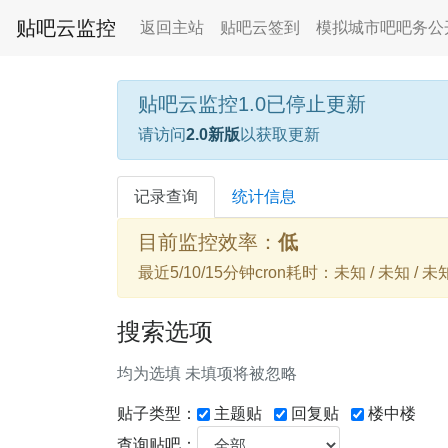
贴吧云监控
返回主站
贴吧云签到
模拟城市吧吧务公
贴吧云监控1.0已停止更新
请访问
2.0新版
以获取更新
记录查询
统计信息
目前监控效率：
低
最近5/10/15分钟cron耗时：未知 / 未知 / 未
搜索选项
均为选填 未填项将被忽略
贴子类型：
主题贴
回复贴
楼中楼
查询贴吧：