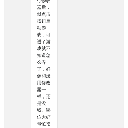
行修改
器后，
就点击
按钮启
动游
戏，可
进了游
戏就不
知道怎
么弄
了，好
像和没
用修改
器一
样，还
是没
钱。哪
位大虾
帮忙指