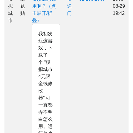
拟
题
用啊？（点
送
08-29
城
贴
击展开/折
门
19:42
市
叠）
我初次
玩这游
戏，下
载了
个 “模
拟城市
4无限
金钱修
改
器” 可
一直都
弄不明
白怎么
用。运