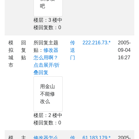
吧
楼层：3 楼中
楼回复数：0
模
回
所回复主题
传
222.216.73.*
2005-
拟
复
贴：
修改器
送
09-04
城
贴
怎么用啊？
门
16:27
市
点击展开/折
叠回复
用金山
不能修
改么
楼层：2 楼中
楼回复数：0
模
主
修改器怎么
传
61.183.179.*
2005-