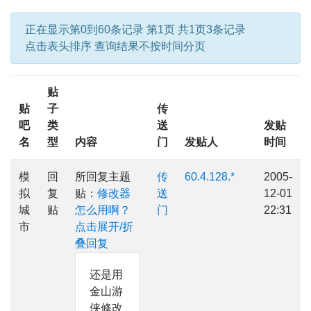
正在显示第0到60条记录 第1页 共1页3条记录
点击表头排序 查询结果不按时间分页
贴
贴
子
传
吧
类
送
发贴
名
型
内容
门
发贴人
时间
模
回
所回复主题
传
60.4.128.*
2005-
拟
复
贴：
修改器
送
12-01
城
贴
怎么用啊？
门
22:31
市
点击展开/折
叠回复
还是用
金山游
侠修改