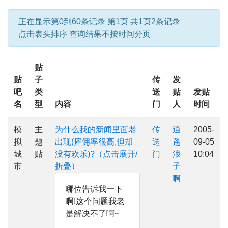
正在显示第0到60条记录 第1页 共1页2条记录
点击表头排序 查询结果不按时间分页
贴
贴
子
传
发
吧
类
送
贴
发贴
名
型
内容
门
人
时间
模
主
为什么我的新闻里面老
传
逍
2005-
拟
题
出现(雇佣率很高,但却
送
遥
09-05
城
贴
没有欢乐)?（点击展开/
门
浪
10:04
市
折叠）
子
啊
哪位告诉我一下
啊!这个问题我老
是解决不了啊~