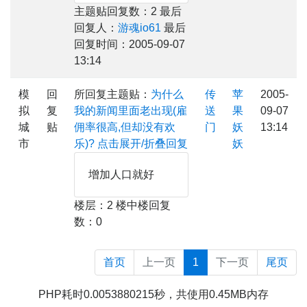
主题贴回复数：2 最后
回复人：
游魂io61
最后
回复时间：2005-09-07
13:14
模
回
所回复主题贴：
为什么
传
苹
2005-
拟
复
我的新闻里面老出现(雇
送
果
09-07
城
贴
佣率很高,但却没有欢
门
妖
13:14
市
乐)?
点击展开/折叠回复
妖
增加人口就好
楼层：2 楼中楼回复
数：0
首页
上一页
1
下一页
尾页
PHP耗时0.0053880215秒，共使用0.45MB内存