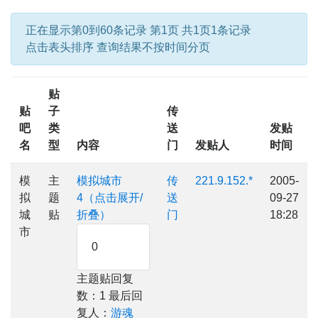
正在显示第0到60条记录 第1页 共1页1条记录
点击表头排序 查询结果不按时间分页
贴
贴
子
传
吧
类
送
发贴
名
型
内容
门
发贴人
时间
模
主
模拟城市
传
221.9.152.*
2005-
拟
题
4（点击展开/
送
09-27
城
贴
折叠）
门
18:28
市
0
主题贴回复
数：1 最后回
复人：
游魂