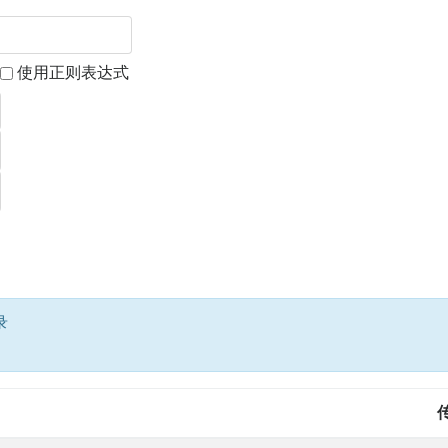
使用正则表达式
录