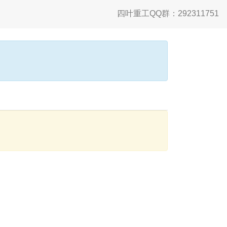
四叶重工QQ群：292311751