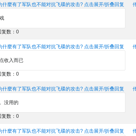
为什麼有了军队也不能对抗飞碟的攻击?
点击展开/折叠回复
游戏
回复数：0
为什麼有了军队也不能对抗飞碟的攻击?
点击展开/折叠回复
点收入而已
回复数：0
为什麼有了军队也不能对抗飞碟的攻击?
点击展开/折叠回复
。没用的
回复数：0
为什麼有了军队也不能对抗飞碟的攻击?
点击展开/折叠回复