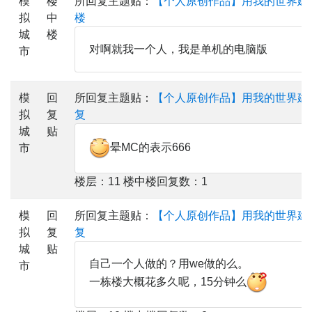
模
楼
所回复主题贴：
【个人原创作品】用我的世界建
拟
中
楼
城
楼
对啊就我一个人，我是单机的电脑版
市
模
回
所回复主题贴：
【个人原创作品】用我的世界建
拟
复
复
城
贴
晕MC的表示666
市
楼层：11 楼中楼回复数：1
模
回
所回复主题贴：
【个人原创作品】用我的世界建
拟
复
复
城
贴
自己一个人做的？用we做的么。
市
一栋楼大概花多久呢，15分钟么