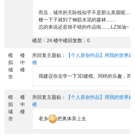
而且，城市的天际线似乎不是那么美观呢……
楼一下子就到了钢筋水泥的森林……
总的来说还是很不错的作品啦……LZ加油~
楼层：24 楼中楼回复数：0
模
楼
所回复主题贴：
【个人原创作品】用我的世界建
拟
中
楼
城
楼
我建议你去学一下3D建模。同样的乐趣，而
市
模
楼
所回复主题贴：
【个人原创作品】用我的世界建
拟
中
楼
城
楼
老乡
把奥体弄上去
市