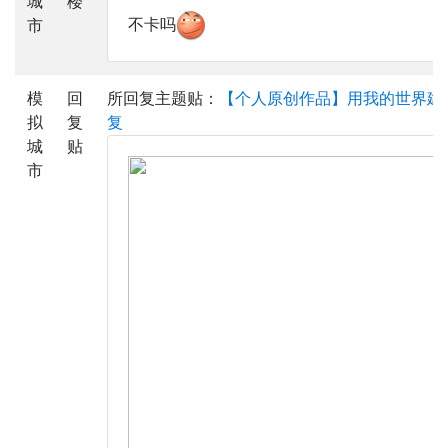
城
楼
不卡吗
市
模
回
所回复主题贴：
【个人原创作品】用我的世界建
拟
复
复
城
贴
市