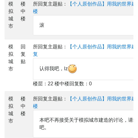
模
楼
所回复主题贴：
【个人原创作品】用我的世界建
拟
中
楼
城
楼
滚
市
模
回
所回复主题贴：
【个人原创作品】用我的世界建
拟
复
复
城
贴
认得我吧，lz
市
楼层：22 楼中楼回复数：0
模
楼
所回复主题贴：
【个人原创作品】用我的世界建
拟
中
楼
城
楼
本吧不再接受关于模拟城市建造的讨论，请移步sim
市
吧。