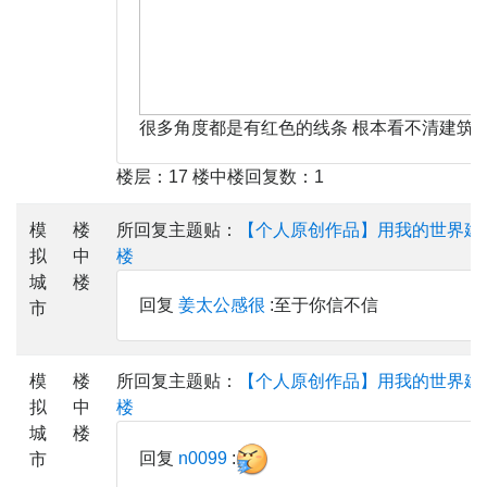
很多角度都是有红色的线条 根本看不清建筑
楼层：17 楼中楼回复数：1
模
楼
所回复主题贴：
【个人原创作品】用我的世界建
拟
中
楼
城
楼
回复
姜太公感很
:至于你信不信
市
模
楼
所回复主题贴：
【个人原创作品】用我的世界建
拟
中
楼
城
楼
回复
n0099
:
市