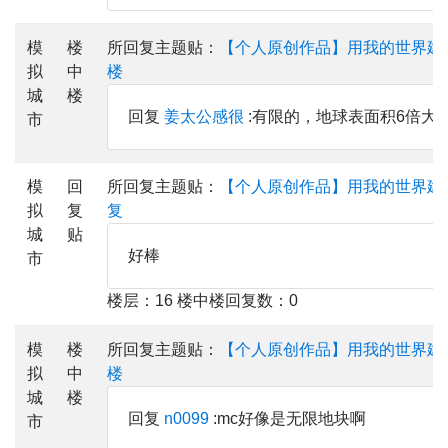
模
楼
所回复主题贴：
【个人原创作品】用我的世界建
拟
中
楼
城
楼
回复
姜太公感很
:有限的，地球表面积6倍大
市
模
回
所回复主题贴：
【个人原创作品】用我的世界建
拟
复
复
城
贴
好棒
市
楼层：16 楼中楼回复数：0
模
楼
所回复主题贴：
【个人原创作品】用我的世界建
拟
中
楼
城
楼
回复
n0099
:mc好像是无限地块啊
市