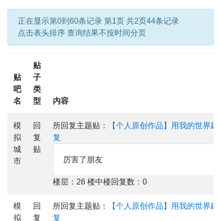
正在显示第0到60条记录 第1页 共2页44条记录
点击表头排序 查询结果不按时间分页
贴
贴
子
吧
类
名
型
内容
模
回
所回复主题贴：
【个人原创作品】用我的世界建
拟
复
复
城
贴
厉害了朋友
市
楼层：26 楼中楼回复数：0
模
回
所回复主题贴：
【个人原创作品】用我的世界建
拟
复
复