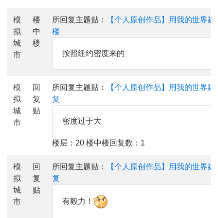
模
楼
所回复主题贴：
【个人原创作品】用我的世界建
拟
中
楼
城
楼
按照纽约密度来的
市
模
回
所回复主题贴：
【个人原创作品】用我的世界建
拟
复
复
城
贴
密度过于大
市
楼层：20 楼中楼回复数：1
模
回
所回复主题贴：
【个人原创作品】用我的世界建
拟
复
复
城
贴
有毅力！
市