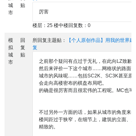
城
贴
厉害
市
楼层：25 楼中楼回复数：0
模
回
所回复主题贴：
【个人原创作品】用我的世界建
拟
复
复
城
贴
之前那个疑问有点过于无礼，在此向LZ致歉
市
然后来评价一下这个城市……网格状的路面还
城市的风味呢……包括SC2K、SC3K甚至原
会走向高楼密布的棋盘布局吧。
的确是很厉害而且很宏伟的工程呢。MC也可
不过另外一方面的话，如果从城市的角度来考
楼间距过于狭窄，在细节上，建筑的立面、风
精致的。