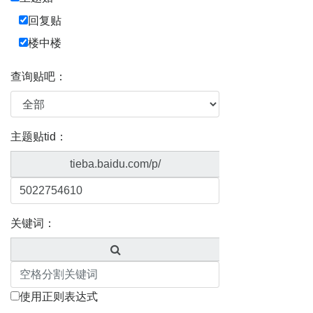
回复贴
楼中楼
查询贴吧：
主题贴tid：
tieba.baidu.com/p/
关键词：
使用正则表达式