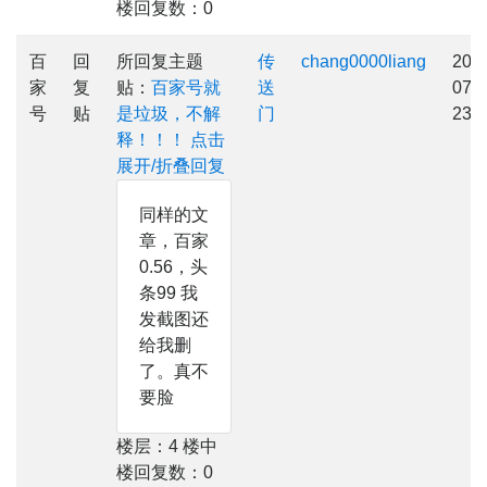
楼回复数：0
百
回
所回复主题
传
chang0000liang
201
家
复
贴：
百家号就
送
07-
号
贴
是垃圾，不解
门
23:1
释！！！
点击
展开/折叠回复
同样的文
章，百家
0.56，头
条99 我
发截图还
给我删
了。真不
要脸
楼层：4 楼中
楼回复数：0