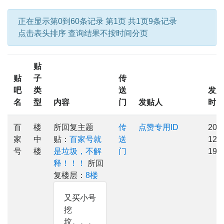
正在显示第0到60条记录 第1页 共1页9条记录
点击表头排序 查询结果不按时间分页
贴
贴
子
传
吧
类
送
发贴
名
型
内容
门
发贴人
时间
百
楼
所回复主题
传
点赞专用ID
201
家
中
贴：
百家号就
送
12-
号
楼
是垃圾，不解
门
19:2
释！！！
所回
复楼层：
8楼
又买小号
挖
坟。。。