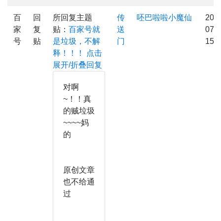
百
回
所回复主题
传
呸巴啦啦小魔仙
201
家
复
贴：
百家号就
送
07-
号
贴
是垃圾，不解
门
15:5
释！！！
点击
展开/折叠回复
对啊
~！！真
的贼垃圾
~~~~妈
的
原创文章
也不给通
过