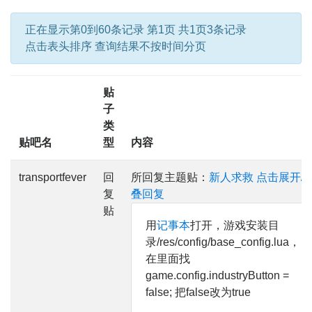
正在显示第0到60条记录 第1页 共1页3条记录
点击表头排序 查询结果不按时间分页
贴
子
类
贴吧名
型
内容
transportfever
回
所回复主题贴：
新人求救
点击展开/
复
叠回复
贴
用
记事本
打开，游戏安装目
录/res/config/base_config.lua，
在里面找
game.config.industryButton =
false; 把false改为true