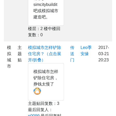
simcitybuildit
吧或模拟城市
建造吧。
楼层：2 楼中楼回
复数：0
模
主
模拟城市怎样铲除
传
Leo季
2017-
拟
题
住宅房？（点击展
送
安缘
03-21
城
贴
开/折叠）
门
20:23
市
模拟城市怎样
铲除住宅房，
挣钱太慢了
主题贴回复数：3
最后回复人：
n0099
最后回复时