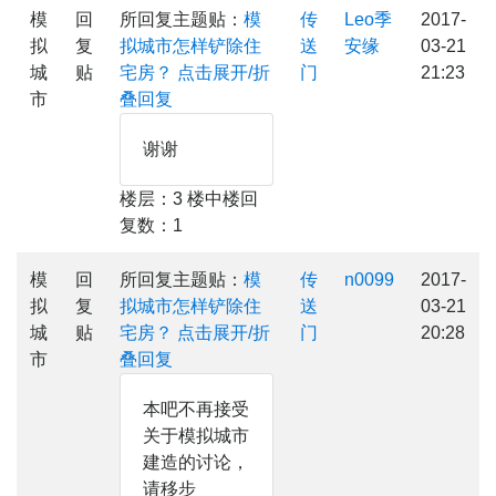
模
回
所回复主题贴：
模
传
Leo季
2017-
拟
复
拟城市怎样铲除住
送
安缘
03-21
城
贴
宅房？
点击展开/折
门
21:23
市
叠回复
谢谢
楼层：3 楼中楼回
复数：1
模
回
所回复主题贴：
模
传
n0099
2017-
拟
复
拟城市怎样铲除住
送
03-21
城
贴
宅房？
点击展开/折
门
20:28
市
叠回复
本吧不再接受
关于模拟城市
建造的讨论，
请移步