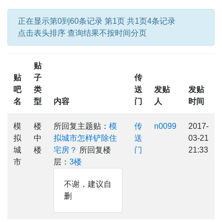
正在显示第0到60条记录 第1页 共1页4条记录
点击表头排序 查询结果不按时间分页
贴
贴
子
传
吧
类
送
发贴
发贴
名
型
内容
门
人
时间
模
楼
所回复主题贴：
模
传
n0099
2017-
拟
中
拟城市怎样铲除住
送
03-21
城
楼
宅房？
所回复楼
门
21:33
市
层：
3楼
不谢，建议自
删