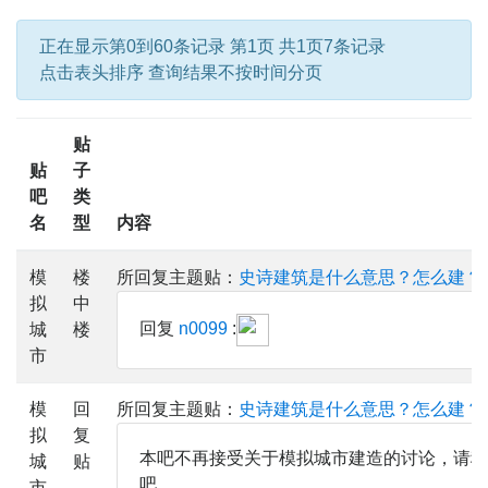
正在显示第0到60条记录 第1页 共1页7条记录
点击表头排序 查询结果不按时间分页
贴
贴
子
吧
类
名
型
内容
模
楼
所回复主题贴：
史诗建筑是什么意思？怎么建？
拟
中
回复
n0099
:
城
楼
市
模
回
所回复主题贴：
史诗建筑是什么意思？怎么建？
拟
复
本吧不再接受关于模拟城市建造的讨论，请移步sim
城
贴
吧。
市