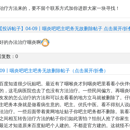
治疗方法来的，要不留个联系方式加你进群大家一块寻找！
【投诉帖子】04-09丨咽炎吧吧主吧务无故删除帖子
点击展开/折
好的办法治疗咽炎啊
回复数：0
-09丨咽炎吧吧主吧务无故删除帖子（点击展开/折叠）
百度知道很少玩贴吧。最近有了咽喉炎才到咽炎吧里看看小伙伴
的，这毛病医院也去了也没有方法治疗。一些民间偏方。再咽炎
友发的怎么治疗的方法和可以去看看的地方立马就被删除了。仔
主吧务本身就是做看病生意的。吧主。伏氏中医。看不得别人说
法治疗。一些后面带着黄网地址贴子你吧主吧务都不删除。装看
之间相互转告治疗方法的帖子你们如此害怕？怕别人抢了你家生
最近才知道原来百度贴吧个人建的。不都是官方建的。这就怪不