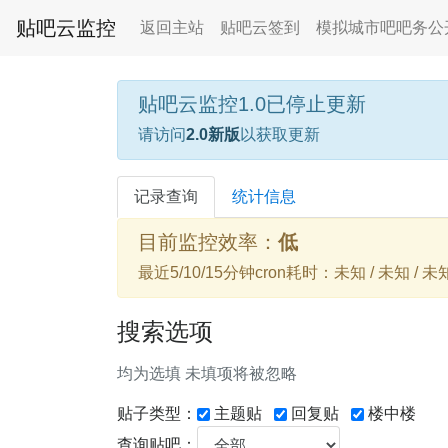
贴吧云监控
返回主站
贴吧云签到
模拟城市吧吧务公
贴吧云监控1.0已停止更新
请访问
2.0新版
以获取更新
记录查询
统计信息
目前监控效率：
低
最近5/10/15分钟cron耗时：未知 / 未知 / 未
搜索选项
均为选填 未填项将被忽略
贴子类型：
主题贴
回复贴
楼中楼
查询贴吧：