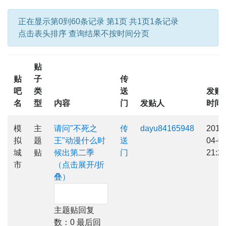
正在显示第0到60条记录 第1页 共1页1条记录
点击表头排序 查询结果不按时间分页
贴
贴
子
传
吧
类
送
发贴
名
型
内容
门
发贴人
时间
模
主
请问"不死之
传
dayu84165948
2017
拟
题
王"动漫什么时
送
04-0
城
贴
候出第二季
门
21:2
市
（点击展开/折
叠）
主题贴回复
数：0 最后回