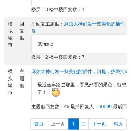
楼层：3 楼中楼回复数：1
模
回
所回复主题贴：
麻烦大神们发一些美化的插件，
拟
复
复
城
贴
来玩mc
市
楼层：2 楼中楼回复数：7
模
主
麻烦大神们发一些美化的插件，河提，护城河等
拟
题
最近坐车路过那里，看见好看的景色，就想给
城
贴
了！！
市
主题贴回复数：46 最后回复人：
n0099
最后回复时间
首页
上一页
1
2
下一页
尾页