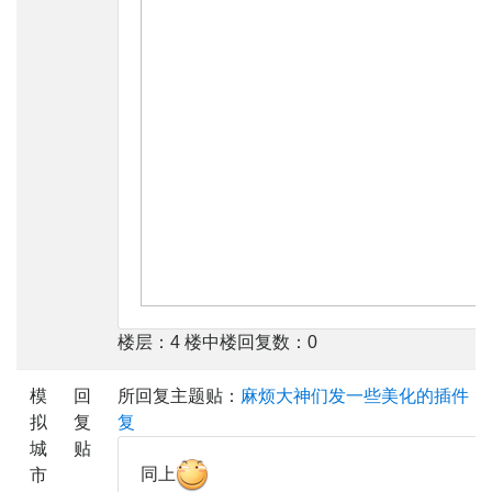
楼层：4 楼中楼回复数：0
模
回
所回复主题贴：
麻烦大神们发一些美化的插件，
拟
复
复
城
贴
同上
市