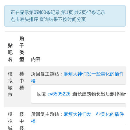
正在显示第0到60条记录 第1页 共2页47条记录
点击表头排序 查询结果不按时间分页
贴
贴
子
吧
类
名
型
内容
模
楼
所回复主题贴：
麻烦大神们发一些美化的插件，
拟
中
楼
城
楼
回复
cv6595226
:自长建筑物长出后删掉插件
市
模
楼
所回复主题贴：
麻烦大神们发一些美化的插件，
拟
中
楼
城
楼