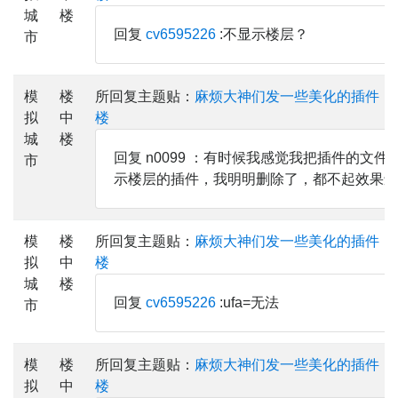
城
楼
回复
cv6595226
:不显示楼层？
市
模
楼
所回复主题贴：
麻烦大神们发一些美化的插件，
拟
中
楼
城
楼
回复 n0099 ：有时候我感觉我把插件的文
市
示楼层的插件，我明明删除了，都不起效果还
模
楼
所回复主题贴：
麻烦大神们发一些美化的插件，
拟
中
楼
城
楼
回复
cv6595226
:ufa=无法
市
模
楼
所回复主题贴：
麻烦大神们发一些美化的插件，
拟
中
楼