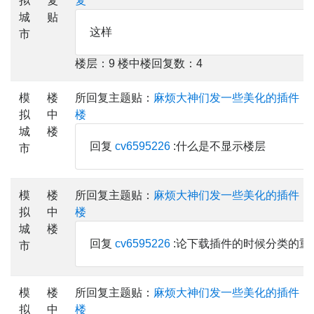
拟
复
复
城
贴
这样
市
楼层：9 楼中楼回复数：4
模
楼
所回复主题贴：
麻烦大神们发一些美化的插件，
拟
中
楼
城
楼
回复
cv6595226
:什么是不显示楼层
市
模
楼
所回复主题贴：
麻烦大神们发一些美化的插件，
拟
中
楼
城
楼
回复
cv6595226
:论下载插件的时候分类的重
市
模
楼
所回复主题贴：
麻烦大神们发一些美化的插件，
拟
中
楼