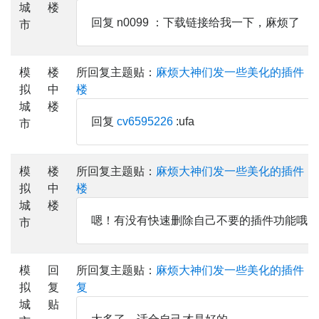
城
楼
回复 n0099 ：下载链接给我一下，麻烦了
市
模
楼
所回复主题贴：
麻烦大神们发一些美化的插件，
拟
中
楼
城
楼
回复
cv6595226
:ufa
市
模
楼
所回复主题贴：
麻烦大神们发一些美化的插件，
拟
中
楼
城
楼
嗯！有没有快速删除自己不要的插件功能哦？
市
模
回
所回复主题贴：
麻烦大神们发一些美化的插件，
拟
复
复
城
贴