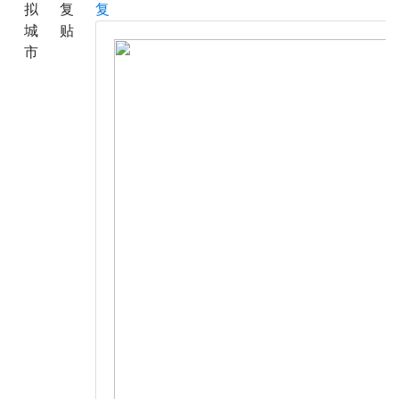
拟
复
复
城
贴
市