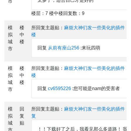
太多了，适合自己才是好的
市
楼层：7 楼中楼回复数：9
模
楼
所回复主题贴：
麻烦大神们发一些美化的插件，
拟
中
楼
城
楼
回复
从前有座山256
:来玩四萌
市
模
楼
所回复主题贴：
麻烦大神们发一些美化的插件，
拟
中
楼
城
楼
回复
cv6595226
:您可能是nam的受害者
市
模
回
所回复主题贴：
麻烦大神们发一些美化的插件，
拟
复
复
城
贴
！！下载好了之后，我看见那么多道路！ 我
市