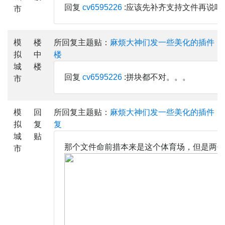
回复
cv6595226
:应该先补齐支持文件再说吧
市
模
楼
所回复主题贴：
麻烦大神们发一些美化的插件，
拟
中
楼
城
楼
回复
cv6595226
:拼块都不对。。。
市
模
回
所回复主题贴：
麻烦大神们发一些美化的插件，
拟
复
复
城
贴
那个文件命前措本来是这个体育场，但是两个
市