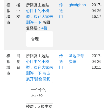
模
楼
所回复主题贴：
传
ghvdghbn
2017-
拟
中
心目中的小模
送
04-26
城
楼
型，欢迎大家来
门
16:17
市
测评一下
所回
复楼层：
4楼
合理
模
回
所回复主题贴：
传
圣地亚哥
2017-
拟
复
心目中的小模
送
实录
04-26
城
贴
型，欢迎大家来
门
13:11
市
测评一下
点击
展开/折叠回复
一个个的
不正经
楼层：5 楼中楼