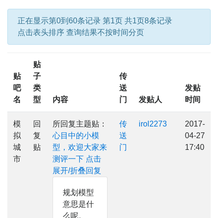
正在显示第0到60条记录 第1页 共1页8条记录
点击表头排序 查询结果不按时间分页
贴
贴
子
传
吧
类
送
发贴
名
型
内容
门
发贴人
时间
模
回
所回复主题贴：
传
irol2273
2017-
拟
复
心目中的小模
送
04-27
城
贴
型，欢迎大家来
门
17:40
市
测评一下
点击
展开/折叠回复
规划模型
意思是什
么呢。