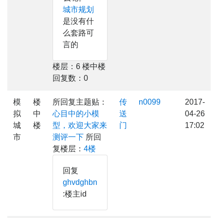
城市规划
是没有什
么套路可
言的
楼层：6 楼中楼
回复数：0
模
楼
所回复主题贴：
传
n0099
2017-
拟
中
心目中的小模
送
04-26
城
楼
型，欢迎大家来
门
17:02
市
测评一下
所回
复楼层：
4楼
回复
ghvdghbn
:楼主id