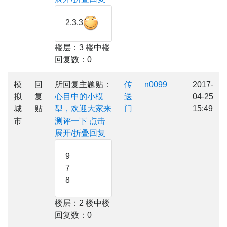
2,3,3
楼层：3 楼中楼
回复数：0
模
回
所回复主题贴：
传
n0099
2017-
拟
复
心目中的小模
送
04-25
城
贴
型，欢迎大家来
门
15:49
市
测评一下
点击
展开/折叠回复
9
7
8
楼层：2 楼中楼
回复数：0