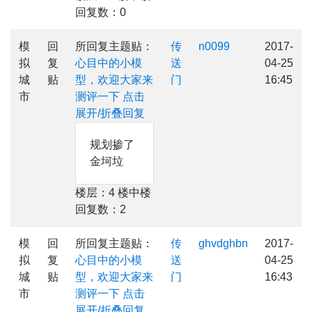
回复数：0
模
回
所回复主题贴：
传
n0099
2017-
拟
复
心目中的小模
送
04-25
城
贴
型，欢迎大家来
门
16:45
市
测评一下
点击
展开/折叠回复
规划掺了
金坷垃
楼层：4 楼中楼
回复数：2
模
回
所回复主题贴：
传
ghvdghbn
2017-
拟
复
心目中的小模
送
04-25
城
贴
型，欢迎大家来
门
16:43
市
测评一下
点击
展开/折叠回复