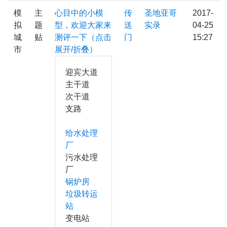
模
主
心目中的小模
传
圣地亚哥
2017-
拟
题
型，欢迎大家来
送
实录
04-25
城
贴
测评一下（点击
门
15:27
市
展开/折叠）
迎宾大道
主干道
次干道
支路
给水处理
厂
污水处理
厂
锅炉房
垃圾转运
站
变电站