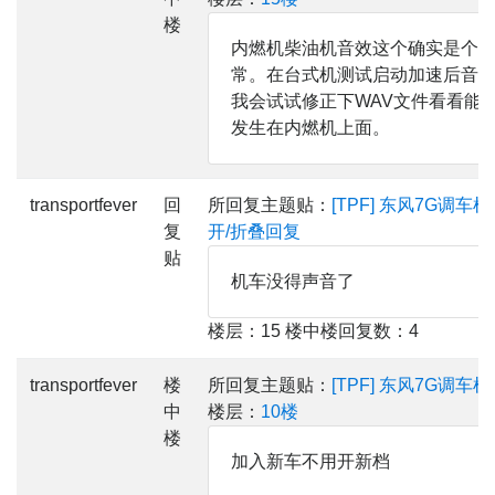
楼
内燃机柴油机音效这个确实是个有
常。在台式机测试启动加速后音效
我会试试修正下WAV文件看看能
发生在内燃机上面。
transportfever
回
所回复主题贴：
[TPF] 东风7G调
复
开/折叠回复
贴
机车没得声音了
楼层：15 楼中楼回复数：4
transportfever
楼
所回复主题贴：
[TPF] 东风7G调
中
楼层：
10楼
楼
加入新车不用开新档