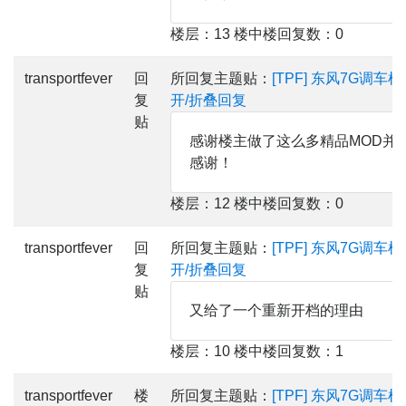
楼层：13 楼中楼回复数：0
transportfever
回
所回复主题贴：
[TPF] 东风7G调
复
开/折叠回复
贴
感谢楼主做了这么多精品MOD并
感谢！
楼层：12 楼中楼回复数：0
transportfever
回
所回复主题贴：
[TPF] 东风7G调
复
开/折叠回复
贴
又给了一个重新开档的理由
楼层：10 楼中楼回复数：1
transportfever
楼
所回复主题贴：
[TPF] 东风7G调