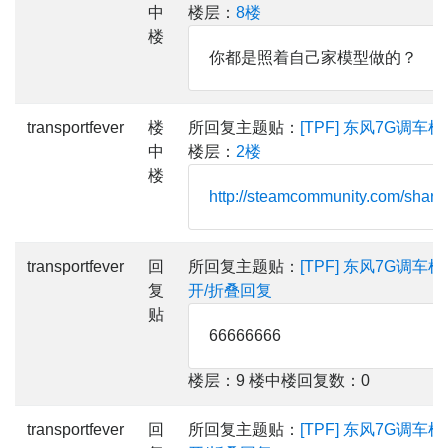
中
楼层：
8楼
楼
你都是照着自己家模型做的？
transportfever
楼
所回复主题贴：
[TPF] 东风7G调
中
楼层：
2楼
楼
http://steamcommunity.com/shared
transportfever
回
所回复主题贴：
[TPF] 东风7G调
复
开/折叠回复
贴
66666666
楼层：9 楼中楼回复数：0
transportfever
回
所回复主题贴：
[TPF] 东风7G调