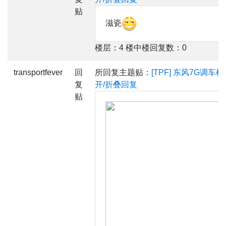
贴
滋瓷
楼层：4 楼中楼回复数：0
transportfever
回
所回复主题贴：
[TPF] 东风7G调
复
开/折叠回复
贴