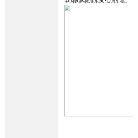
中国铁路标准东风7G调车机。