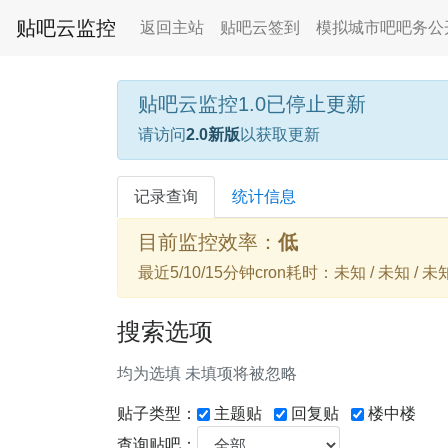
贴吧云监控
返回主站
贴吧云签到
模拟城市吧吧务公
贴吧云监控1.0已停止更新
请访问
2.0新版
以获取更新
记录查询
统计信息
目前监控效率：
低
最近5/10/15分钟cron耗时：未知 / 未知 / 未
搜索选项
均为选填 未填项将被忽略
贴子类型：
主题贴
回复贴
楼中楼
查询贴吧：