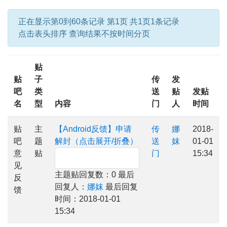
正在显示第0到60条记录 第1页 共1页1条记录
点击表头排序 查询结果不按时间分页
贴
贴
子
传
发
吧
类
送
贴
发贴
名
型
内容
门
人
时间
贴
主
【Android反馈】申请
传
娜
2018-
吧
题
解封（点击展开/折叠）
送
妺
01-01
意
贴
门
15:34
见
主题贴回复数：0 最后
反
回复人：
娜妺
最后回复
馈
时间：2018-01-01
15:34