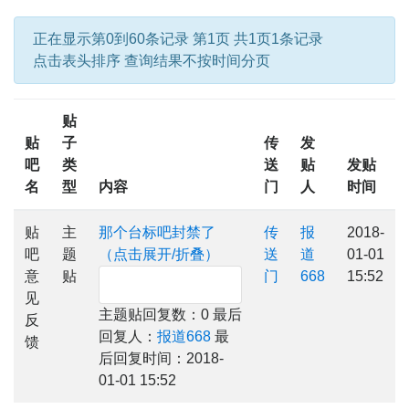
正在显示第0到60条记录 第1页 共1页1条记录
点击表头排序 查询结果不按时间分页
贴
贴
子
传
发
吧
类
送
贴
发贴
名
型
内容
门
人
时间
贴
主
那个台标吧封禁了
传
报
2018-
吧
题
（点击展开/折叠）
送
道
01-01
意
贴
门
668
15:52
见
主题贴回复数：0 最后
反
回复人：
报道668
最
馈
后回复时间：2018-
01-01 15:52