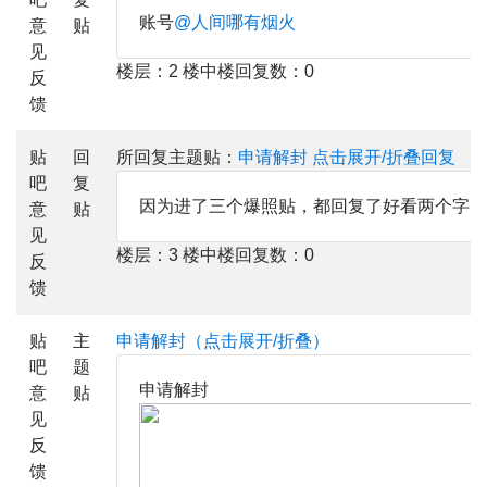
账号
@人间哪有烟火
意
贴
见
楼层：2 楼中楼回复数：0
反
馈
贴
回
所回复主题贴：
申请解封
点击展开/折叠回复
吧
复
因为进了三个爆照贴，都回复了好看两个字，
意
贴
见
楼层：3 楼中楼回复数：0
反
馈
贴
主
申请解封（点击展开/折叠）
吧
题
申请解封
意
贴
见
反
馈