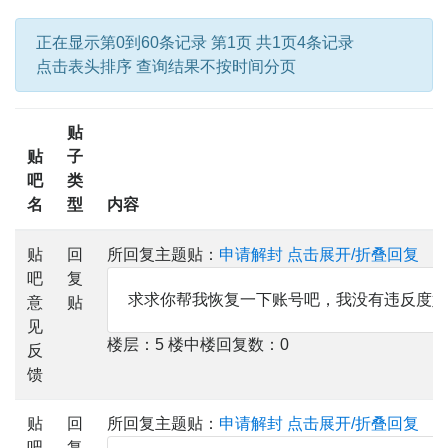
正在显示第0到60条记录 第1页 共1页4条记录
点击表头排序 查询结果不按时间分页
贴
贴
子
吧
类
名
型
内容
贴
回
所回复主题贴：
申请解封
点击展开/折叠回复
吧
复
求求你帮我恢复一下账号吧，我没有违反度娘
意
贴
见
楼层：5 楼中楼回复数：0
反
馈
贴
回
所回复主题贴：
申请解封
点击展开/折叠回复
吧
复