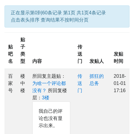
正在显示第0到60条记录 第1页 共1页4条记录
点击表头排序 查询结果不按时间分页
贴
贴
子
传
吧
类
送
发贴
名
型
内容
门
发贴人
时间
百
楼
所回复主题贴：
传
抓狂的
2018-
家
中
为啥一个评论都
送
总务
01-01
号
楼
没有？
所回复楼
门
17:16
层：
3楼
我自己的评
论也没有显
示出来。