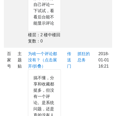
自己评论一
下试试，看
看后台能不
能显示评论
楼层：2 楼中楼回
复数：0
百
主
为啥一个评论都
传
抓狂的
2018-
家
题
没有？（点击展
送
总务
01-01
号
贴
开/折叠）
门
16:21
搞不懂，分
享和收藏都
挺多，但没
有一个评
论。是系统
问题，还是
真的没有人