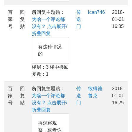
百
回
所回复主题贴：
传
ican746
2018-
家
复
为啥一个评论都
送
01-01
号
贴
没有？
点击展开/
门
16:35
折叠回复
有这种情况
的
楼层：3 楼中楼回
复数：1
百
回
所回复主题贴：
传
彼得德
2018-
家
复
为啥一个评论都
送
鲁克
01-01
号
贴
没有？
点击展开/
门
16:25
折叠回复
再观察观
察，或者你