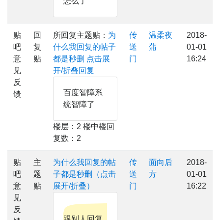
怎么了
贴
回
所回复主题贴：
为
传
温柔夜
2018-
吧
复
什么我回复的帖子
送
蒲
01-01
意
贴
都是秒删
点击展
门
16:24
见
开/折叠回复
反
百度智障系
馈
统智障了
楼层：2 楼中楼回
复数：2
贴
主
为什么我回复的帖
传
面向后
2018-
吧
题
子都是秒删（点击
送
方
01-01
意
贴
展开/折叠）
门
16:22
见
反
跟别人回复