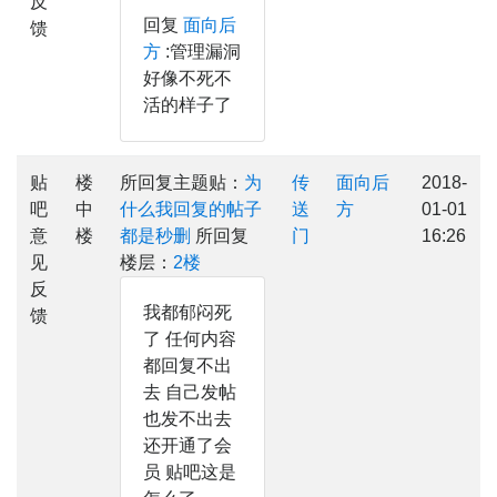
反
回复
面向后
馈
方
:管理漏洞
好像不死不
活的样子了
贴
楼
所回复主题贴：
为
传
面向后
2018-
吧
中
什么我回复的帖子
送
方
01-01
意
楼
都是秒删
所回复
门
16:26
见
楼层：
2楼
反
我都郁闷死
馈
了 任何内容
都回复不出
去 自己发帖
也发不出去
还开通了会
员 贴吧这是