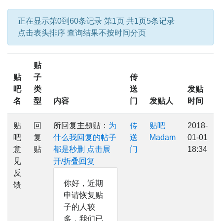
正在显示第0到60条记录 第1页 共1页5条记录
点击表头排序 查询结果不按时间分页
贴
贴
子
传
吧
类
送
发贴
名
型
内容
门
发贴人
时间
贴
回
所回复主题贴：
为
传
贴吧
2018-
吧
复
什么我回复的帖子
送
Madam
01-01
意
贴
都是秒删
点击展
门
18:34
见
开/折叠回复
反
你好，近期
馈
申请恢复贴
子的人较
多，我们已