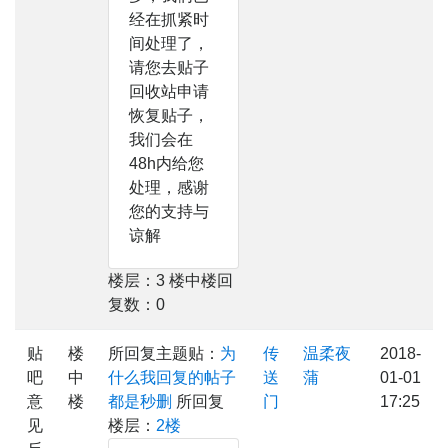
经在抓紧时
间处理了，
请您去贴子
回收站申请
恢复贴子，
我们会在
48h内给您
处理，感谢
您的支持与
谅解
楼层：3 楼中楼回
复数：0
贴
楼
所回复主题贴：
为
传
温柔夜
2018-
吧
中
什么我回复的帖子
送
蒲
01-01
意
楼
都是秒删
所回复
门
17:25
见
楼层：
2楼