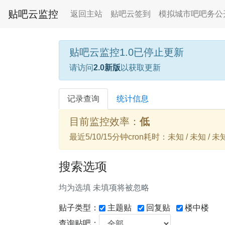
贴吧云监控
返回主站
贴吧云签到
模拟城市吧吧务公
贴吧云监控1.0已停止更新
请访问
2.0新版
以获取更新
记录查询
统计信息
目前监控效率：
低
最近5/10/15分钟cron耗时：未知 / 未知 / 未
搜索选项
均为选填 未填项将被忽略
贴子类型：
主题贴
回复贴
楼中楼
查询贴吧：