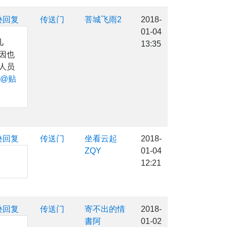
叠回复
传送门
菩城飞雨2
2018-
01-04
几
13:35
因也
人员
@贴
叠回复
传送门
坐看云起
2018-
ZQY
01-04
12:21
叠回复
传送门
寄不出的情
2018-
書阿
01-02