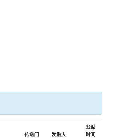
发贴
传送门
发贴人
时间