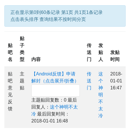
正在显示第0到60条记录 第1页 共1页1条记录
点击表头排序 查询结果不按时间分页
贴
贴
子
传
发
吧
类
送
贴
发贴
名
型
内容
门
人
时间
贴
主
【Android反馈】申请
传
这
2018-
吧
题
解封（点击展开/折叠）
送
个
01-01
意
贴
门
神
16:47
见
明
主题贴回复数：0 最后
反
不
回复人：
这个神明不太
馈
太
冷
最后回复时间：
冷
2018-01-01 16:48