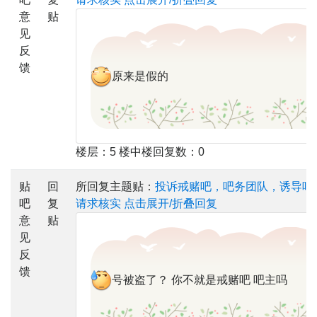
意
贴
见
反
馈
原来是假的
楼层：5 楼中楼回复数：0
贴
回
所回复主题贴：
投诉戒赌吧，吧务团队，诱导吧
吧
复
请求核实
点击展开/折叠回复
意
贴
见
反
馈
号被盗了？ 你不就是戒赌吧 吧主吗