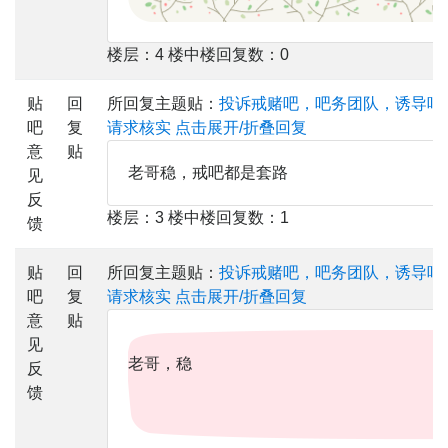
楼层：4 楼中楼回复数：0
贴
回
所回复主题贴：
投诉戒赌吧，吧务团队，诱导吧
吧
复
请求核实
点击展开/折叠回复
意
贴
老哥稳，戒吧都是套路
见
反
楼层：3 楼中楼回复数：1
馈
贴
回
所回复主题贴：
投诉戒赌吧，吧务团队，诱导吧
吧
复
请求核实
点击展开/折叠回复
意
贴
见
老哥，稳
反
馈