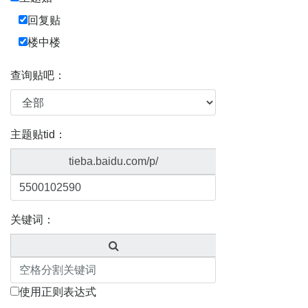
回复贴
楼中楼
查询贴吧：
主题贴tid：
tieba.baidu.com/p/
关键词：
使用正则表达式