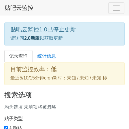
贴吧云监控
贴吧云监控1.0已停止更新
请访问
2.0新版
以获取更新
记录查询
统计信息
目前监控效率：
低
最近5/10/15分钟cron耗时：未知 / 未知 / 未知 秒
搜索选项
均为选填 未填项将被忽略
贴子类型：
主题贴