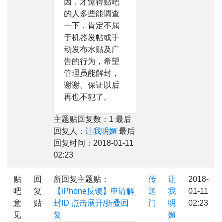
因，才觉得贴吧
的人多些能调查
一下，肯定不属
于机器发帖或手
动发布水贴及广
告的行为，希望
管理员能解封，
谢谢。保证以后
再也不犯了。
主题贴回复数：1 最后
回复人：
让我明媚
最后
回复时间：2018-01-11
02:23
贴
回
所回复主题贴：
传
让
2018-
吧
复
【iPhone反馈】申请解
送
我
01-11
意
贴
封ID
点击展开/折叠回
门
明
02:23
见
复
媚