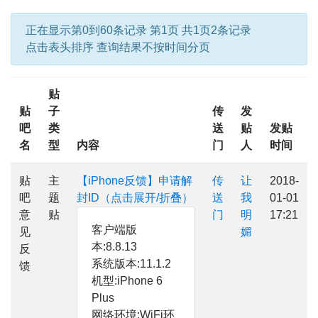
正在显示第0到60条记录 第1页 共1页2条记录
点击表头排序 查询结果不按时间分页
贴
贴
子
传
发
吧
类
送
贴
发贴
名
型
内容
门
人
时间
贴
主
【iPhone反馈】申请解
传
让
2018-
吧
题
封ID（点击展开/折叠）
送
我
01-01
意
贴
门
明
17:21
客户端版
见
媚
本:8.8.13
反
系统版本:11.1.2
馈
机型:iPhone 6
Plus
网络环境:WiFi环