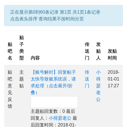
正在显示第0到60条记录 第1页 共1页1条记录
点击表头排序 查询结果不按时间分页
贴
贴
子
传
发
吧
类
送
贴
发贴
名
型
内容
门
人
时间
贴
主
【账号解封】回复帖子
传
小
2018-
吧
题
太快导致被系统误，请
送
得
01-01
意
贴
求处理（点击展开/折
门
瑟
17:27
见
叠）
老
反
公
馈
主题贴回复数：0 最后
回复人：
小得瑟老公
最
后回复时间：2018-01-