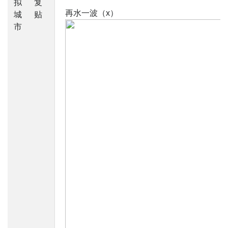
拟
复
再水一波（x）
城
贴
市