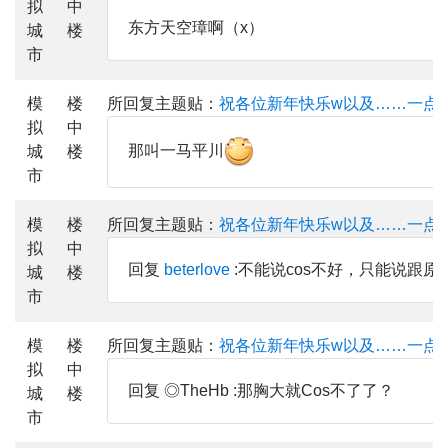
拟
中
东方天空璋啊（x）
城
楼
市
模
楼
所回复主题贴：
祝各位新年快乐w以及……一点
拟
中
那叫一马平川
城
楼
市
模
楼
所回复主题贴：
祝各位新年快乐w以及……一点
拟
中
回复
beterlove
:不能说cos不好，只能说跟
城
楼
市
模
楼
所回复主题贴：
祝各位新年快乐w以及……一点
拟
中
回复 ◎TheHb :那胸大就Cos不了了？
城
楼
市