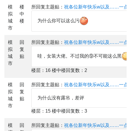
模
楼
所回复主题贴：
祝各位新年快乐w以及……一点
拟
中
为什么你可以这么污
城
楼
市
模
回
所回复主题贴：
祝各位新年快乐w以及……一点
拟
复
哇，女装大佬。不过我的⑨不可能这么黑
城
贴
市
楼层：16 楼中楼回复数：2
模
回
所回复主题贴：
祝各位新年快乐w以及……一点
拟
复
为什么没有露吊，差评
城
贴
市
楼层：15 楼中楼回复数：3
模
回
所回复主题贴：
祝各位新年快乐w以及……一点