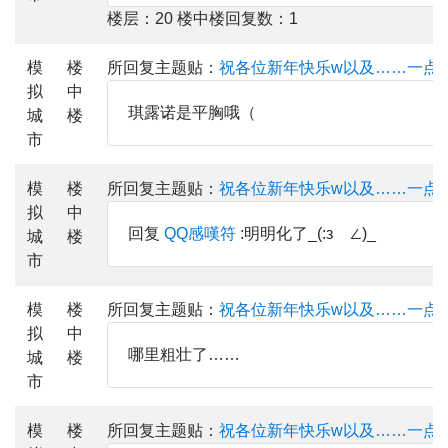
楼层：20 楼中楼回复数：1
模
楼
所回复主题贴：
祝各位新年快乐w以及……一点
拟
中
琪露诺是平胸哦（
城
楼
市
模
楼
所回复主题贴：
祝各位新年快乐w以及……一点
拟
中
回复
QQ感嘆符
:明明化了_(:зゝ∠)_
城
楼
市
模
楼
所回复主题贴：
祝各位新年快乐w以及……一点
拟
中
哪里粗壮了……
城
楼
市
模
楼
所回复主题贴：
祝各位新年快乐w以及……一点