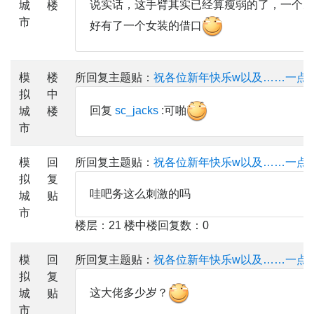
说实话，这手臂其实已经算瘦弱的了，一个男
城
楼
市
好有了一个女装的借口
模
楼
所回复主题贴：
祝各位新年快乐w以及……一点
拟
中
回复
sc_jacks
:可啪
城
楼
市
模
回
所回复主题贴：
祝各位新年快乐w以及……一点
拟
复
哇吧务这么刺激的吗
城
贴
市
楼层：21 楼中楼回复数：0
模
回
所回复主题贴：
祝各位新年快乐w以及……一点
拟
复
这大佬多少岁？
城
贴
市