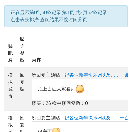
正在显示第0到60条记录 第1页 共2页62条记录
点击表头排序 查询结果不按时间分页
贴
贴
子
吧
类
名
型
内容
模
回
所回复主题贴：
祝各位新年快乐w以及……一点
拟
复
顶上去让大家看到
城
贴
市
楼层：26 楼中楼回复数：0
模
回
所回复主题贴：
祝各位新年快乐w以及……一点
拟
复
好东西
城
贴