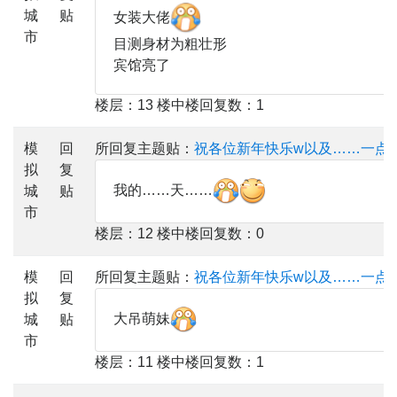
城
贴
女装大佬
市
目测身材为粗壮形
宾馆亮了
楼层：13 楼中楼回复数：1
模
回
所回复主题贴：
祝各位新年快乐w以及……一点
拟
复
我的……天……
城
贴
市
楼层：12 楼中楼回复数：0
模
回
所回复主题贴：
祝各位新年快乐w以及……一点
拟
复
大吊萌妹
城
贴
市
楼层：11 楼中楼回复数：1