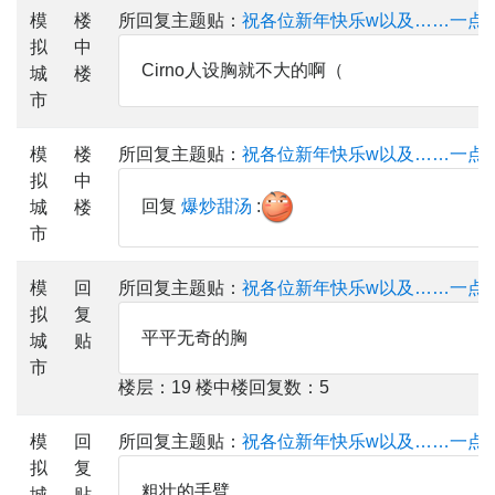
模
楼
所回复主题贴：
祝各位新年快乐w以及……一点
拟
中
Cirno人设胸就不大的啊（
城
楼
市
模
楼
所回复主题贴：
祝各位新年快乐w以及……一点
拟
中
回复
爆炒甜汤
:
城
楼
市
模
回
所回复主题贴：
祝各位新年快乐w以及……一点
拟
复
平平无奇的胸
城
贴
市
楼层：19 楼中楼回复数：5
模
回
所回复主题贴：
祝各位新年快乐w以及……一点
拟
复
粗壮的手臂
城
贴