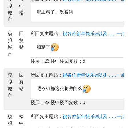
拟
中
哪里精了，没看到
城
楼
市
模
回
所回复主题贴：
祝各位新年快乐w以及……一点
拟
复
加精了
城
贴
市
楼层：23 楼中楼回复数：5
模
回
所回复主题贴：
祝各位新年快乐w以及……一点
拟
复
吧务组都这么刺激的么
城
贴
市
楼层：22 楼中楼回复数：0
模
楼
所回复主题贴：
祝各位新年快乐w以及……一点
拟
中