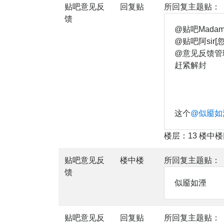
贴吧意见反
回复贴
所回复主题贴：
馈
@贴吧Madam[
@贴吧阿sir[
@意见反馈管理
赶紧解封
这个
@似靥如
楼层：13 楼中
贴吧意见反
楼中楼
所回复主题贴：
馈
似靥如湮
贴吧意见反
回复贴
所回复主题贴：