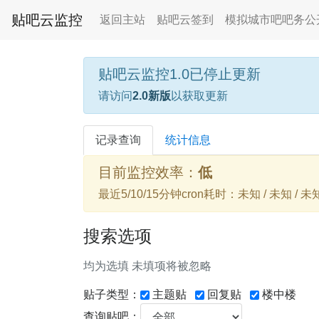
贴吧云监控
返回主站
贴吧云签到
模拟城市吧吧务公
贴吧云监控1.0已停止更新
请访问
2.0新版
以获取更新
记录查询
统计信息
目前监控效率：
低
最近5/10/15分钟cron耗时：未知 / 未知 / 未
搜索选项
均为选填 未填项将被忽略
贴子类型：
主题贴
回复贴
楼中楼
查询贴吧：