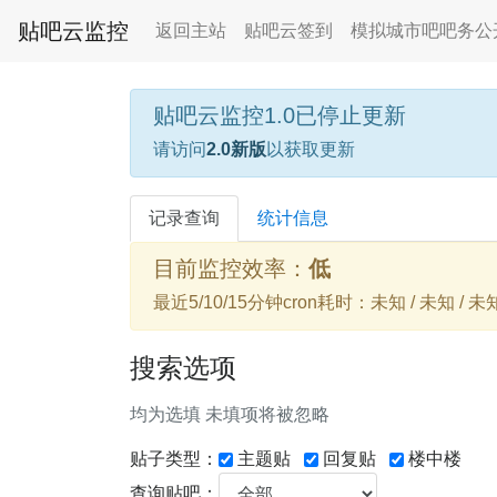
贴吧云监控
返回主站
贴吧云签到
模拟城市吧吧务公
贴吧云监控1.0已停止更新
请访问
2.0新版
以获取更新
记录查询
统计信息
目前监控效率：
低
最近5/10/15分钟cron耗时：未知 / 未知 / 未
搜索选项
均为选填 未填项将被忽略
贴子类型：
主题贴
回复贴
楼中楼
查询贴吧：