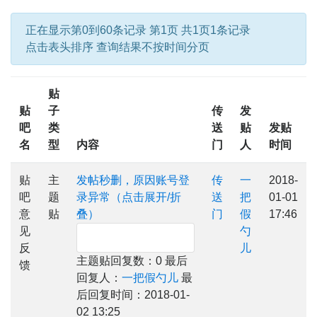
正在显示第0到60条记录 第1页 共1页1条记录
点击表头排序 查询结果不按时间分页
贴
贴
子
传
发
吧
类
送
贴
发贴
名
型
内容
门
人
时间
贴
主
发帖秒删，原因账号登
传
一
2018-
吧
题
录异常（点击展开/折
送
把
01-01
意
贴
叠）
门
假
17:46
见
勺
反
儿
主题贴回复数：0 最后
馈
回复人：
一把假勺儿
最
后回复时间：2018-01-
02 13:25