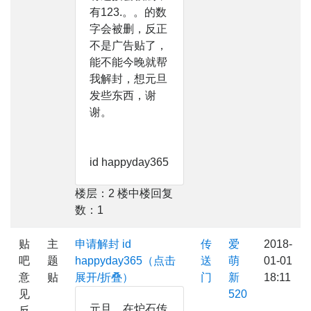
有123.。。的数
字会被删，反正
不是广告贴了，
能不能今晚就帮
我解封，想元旦
发些东西，谢
谢。
id happyday365
楼层：2 楼中楼回复
数：1
贴
主
申请解封 id
传
爱
2018-
吧
题
happyday365（点击
送
萌
01-01
意
贴
展开/折叠）
门
新
18:11
见
520
元旦，在炉石传
反