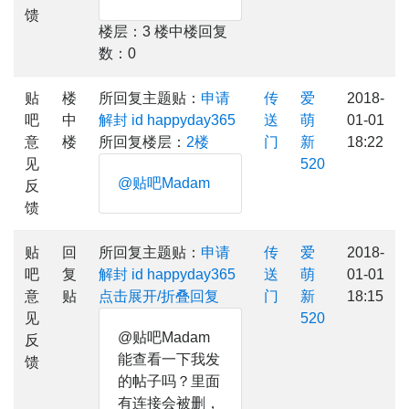
馈
楼层：3 楼中楼回复
数：0
贴
楼
所回复主题贴：
申请
传
爱
2018-
吧
中
解封 id happyday365
送
萌
01-01
意
楼
所回复楼层：
2楼
门
新
18:22
见
520
@贴吧Madam
反
馈
贴
回
所回复主题贴：
申请
传
爱
2018-
吧
复
解封 id happyday365
送
萌
01-01
意
贴
点击展开/折叠回复
门
新
18:15
见
520
@贴吧Madam
反
能查看一下我发
馈
的帖子吗？里面
有连接会被删，