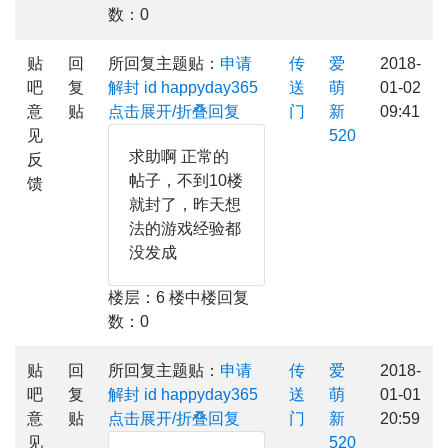
数：0
贴
回
所回复主题贴：
申请
传
爱
2018-
吧
复
解封 id happyday365
送
萌
01-02
意
贴
点击展开/折叠回复
门
新
09:41
见
520
求助啊 正常的
反
帖子，不到10楼
馈
就封了，昨天想
法的游戏经验都
没发成
楼层：6 楼中楼回复
数：0
贴
回
所回复主题贴：
申请
传
爱
2018-
吧
复
解封 id happyday365
送
萌
01-01
意
贴
点击展开/折叠回复
门
新
20:59
见
520