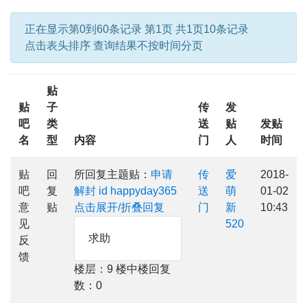
正在显示第0到60条记录 第1页 共1页10条记录
点击表头排序 查询结果不按时间分页
贴
贴
子
传
发
吧
类
送
贴
发贴
名
型
内容
门
人
时间
贴
回
所回复主题贴：
申请
传
爱
2018-
吧
复
解封 id happyday365
送
萌
01-02
意
贴
点击展开/折叠回复
门
新
10:43
见
520
求助
反
馈
楼层：9 楼中楼回复
数：0