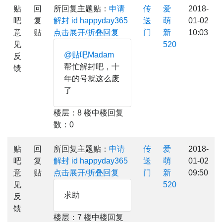
贴
回
所回复主题贴：
申请
传
爱
2018-
吧
复
解封 id happyday365
送
萌
01-02
意
贴
点击展开/折叠回复
门
新
10:03
见
520
@贴吧Madam
反
帮忙解封吧，十
馈
年的号就这么废
了
楼层：8 楼中楼回复
数：0
贴
回
所回复主题贴：
申请
传
爱
2018-
吧
复
解封 id happyday365
送
萌
01-02
意
贴
点击展开/折叠回复
门
新
09:50
见
520
求助
反
馈
楼层：7 楼中楼回复