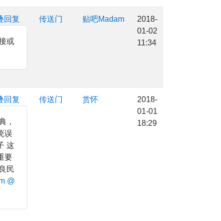
叠回复
传送门
贴吧Madam
2018-
01-02
接或
11:34
叠回复
传送门
赏怀
2018-
01-01
典，
18:29
统误
 这
重要
良民
m
@