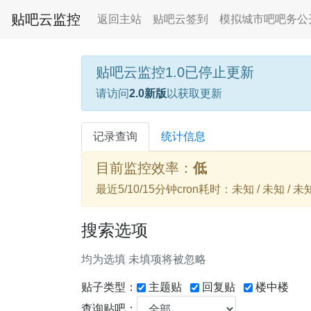
贴吧云监控
返回主站
贴吧云签到
模拟城市吧吧务公
贴吧云监控1.0已停止更新
请访问
2.0新版
以获取更新
记录查询
统计信息
目前监控效率：
低
最近5/10/15分钟cron耗时：未知 / 未知 / 未
搜索选项
均为选填 未填项将被忽略
贴子类型：
主题贴
回复贴
楼中楼
查询贴吧：