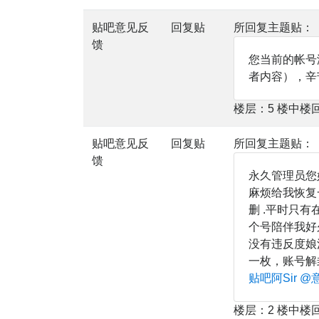
贴吧意见反
回复贴
所回复主题贴：
馈
您当前的帐号
者内容），辛
楼层：5 楼中楼
贴吧意见反
回复贴
所回复主题贴：
馈
永久管理员您
麻烦给我恢复
删 .平时只
个号陪伴我好
没有违反度娘
一枚，账号解
贴吧阿Sir
@
楼层：2 楼中楼