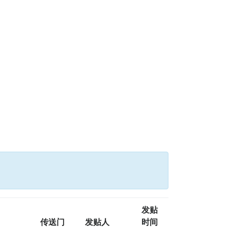
发贴
传送门
发贴人
时间