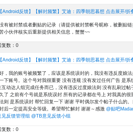
【Android反馈】【解封频繁】艾迪：四季朝思暮想
点击展开/折
没有被封禁或者删贴的记录（请提供被封禁帐号昵称，被删贴链
苦小伙伴核实后重新提供相关信息，蟹蟹~~
回复数：0
【Android反馈】【解封频繁】艾迪：四季朝思暮想
点击展开/折
好，我的账号被频繁了，应该是系统误封的，我没有违反度娘法
一下账号。这个号对我很重要 没有违规 没有发过任何广告 是系
有在互动达人组完成任务而已，没有违反过度娘法则 没有乱刷过帖子
久了 之前有个号就是系统误封 所有的记录都在号上 对我真的很
法则 是系统误封 帮忙回复一下 谢谢 平时偶尔发个帖子什么的。
封后一定提高安全等级。希望帮忙解封 谢谢～感激
@贴吧Mada
意见反馈管理组
@TB意见反馈小组
回复数：0