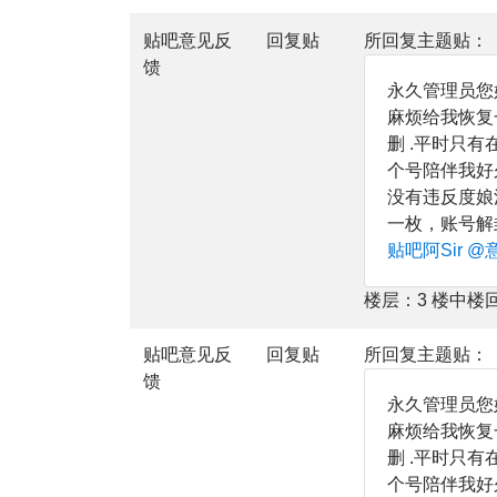
贴吧意见反
回复贴
所回复主题贴：
馈
永久管理员您
麻烦给我恢复
删 .平时只
个号陪伴我好
没有违反度娘
一枚，账号解
贴吧阿Sir
@
楼层：3 楼中楼
贴吧意见反
回复贴
所回复主题贴：
馈
永久管理员您
麻烦给我恢复
删 .平时只
个号陪伴我好