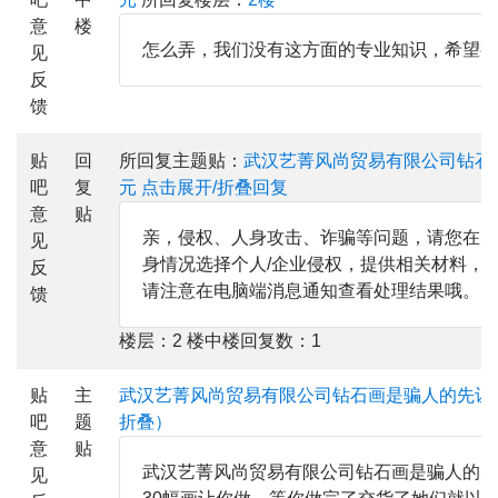
意
楼
怎么弄，我们没有这方面的专业知识，希望有
见
反
馈
贴
回
所回复主题贴：
武汉艺菁风尚贸易有限公司钻石画
吧
复
元
点击展开/折叠回复
意
贴
亲，侵权、人身攻击、诈骗等问题，请您在电
见
身情况选择个人/企业侵权，提供相关材料，我
反
请注意在电脑端消息通知查看处理结果哦。
馈
楼层：2 楼中楼回复数：1
贴
主
武汉艺菁风尚贸易有限公司钻石画是骗人的先让你
吧
题
折叠）
意
贴
武汉艺菁风尚贸易有限公司钻石画是骗人的先让
见