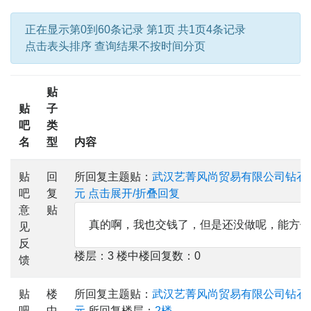
正在显示第0到60条记录 第1页 共1页4条记录
点击表头排序 查询结果不按时间分页
贴
贴
子
吧
类
名
型
内容
贴
回
所回复主题贴：
武汉艺菁风尚贸易有限公司钻石画
吧
复
元
点击展开/折叠回复
意
贴
真的啊，我也交钱了，但是还没做呢，能方便
见
反
楼层：3 楼中楼回复数：0
馈
贴
楼
所回复主题贴：
武汉艺菁风尚贸易有限公司钻石画
吧
中
元
所回复楼层：
2楼