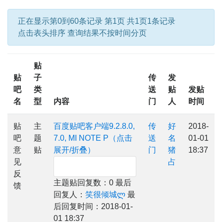
正在显示第0到60条记录 第1页 共1页1条记录
点击表头排序 查询结果不按时间分页
贴
贴
子
传
发
吧
类
送
贴
发贴
名
型
内容
门
人
时间
贴
主
百度贴吧客户端9.2.8.0,
传
好
2018-
吧
题
7.0, MI NOTE P（点击
送
名
01-01
意
贴
展开/折叠）
门
猪
18:37
见
占
反
主题贴回复数：0 最后
馈
回复人：
笑很倾城ლ
最
后回复时间：2018-01-
01 18:37