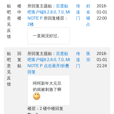
贴
楼
所回复主题贴：
百度贴
传
好
2018-
吧
中
吧客户端9.2.8.0, 7.0, MI
送
名
01-01
意
楼
NOTE P
所回复楼层：
门
猪
22:00
见
2楼
占
反
一直就没好过。
馈
贴
回
所回复主题贴：
百度贴
传
医
2018-
吧
复
吧客户端9.2.8.0, 7.0, MI
送
宗
01-01
意
贴
NOTE P
点击展开/折叠
门
21:24
见
回复
反
呵呵新年大元旦
馈
的就被刺激了啊
楼层：2 楼中楼回复