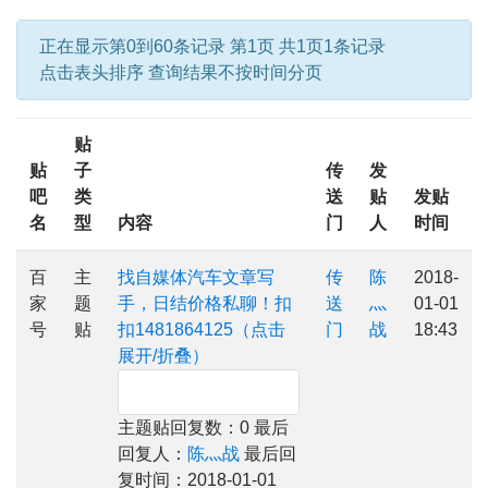
正在显示第0到60条记录 第1页 共1页1条记录
点击表头排序 查询结果不按时间分页
贴
贴
子
传
发
吧
类
送
贴
发贴
名
型
内容
门
人
时间
百
主
找自媒体汽车文章写
传
陈
2018-
家
题
手，日结价格私聊！扣
送
灬
01-01
号
贴
扣1481864125（点击
门
战
18:43
展开/折叠）
主题贴回复数：0 最后
回复人：
陈灬战
最后回
复时间：2018-01-01