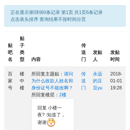
正在显示第0到60条记录 第1页 共1页6条记录
点击表头排序 查询结果不按时间分页
贴
贴
子
传
吧
类
送
发贴
发贴
名
型
内容
门
人
时间
百
楼
所回复主题贴：
请问
传
永远
2018-
家
中
为什么收款人姓名和
送
的豆
01-01
号
楼
身份证号不能改啊？
门
豆yu
19:28
所回复楼层：
2楼
回复 小楼一
夜? :知道了，
谢谢