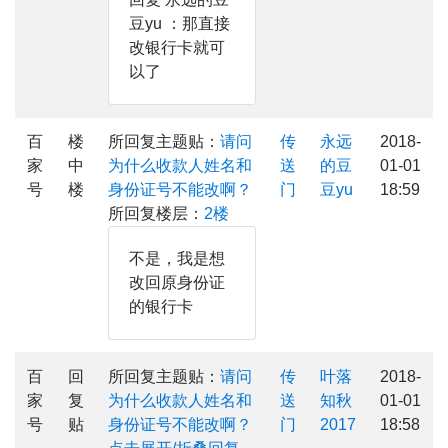
豆yu ：那直接
改银行卡就可
以了
百
楼
所回复主题贴：
请问
传
永远
2018-
家
中
为什么收款人姓名和
送
的豆
01-01
号
楼
身份证号不能改啊？
门
豆yu
18:59
所回复楼层：
2楼
不是，我是想
改回原身份证
的银行卡
百
回
所回复主题贴：
请问
传
叶落
2018-
家
复
为什么收款人姓名和
送
知秋
01-01
号
贴
身份证号不能改啊？
门
2017
18:58