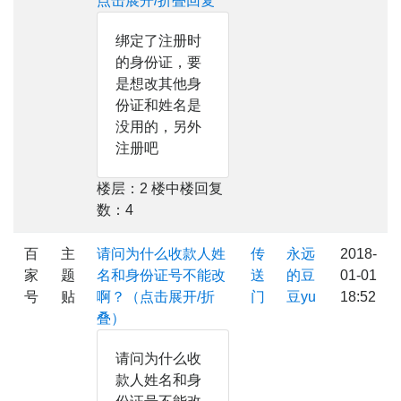
点击展开/折叠回复
绑定了注册时
的身份证，要
是想改其他身
份证和姓名是
没用的，另外
注册吧
楼层：2 楼中楼回复
数：4
百
主
请问为什么收款人姓
传
永远
2018-
家
题
名和身份证号不能改
送
的豆
01-01
号
贴
啊？（点击展开/折
门
豆yu
18:52
叠）
请问为什么收
款人姓名和身