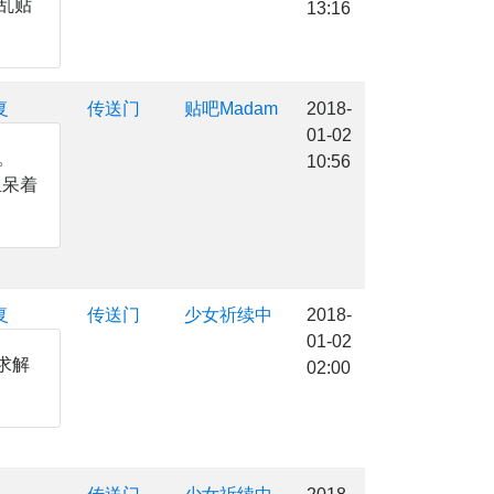
乱贴
13:16
复
传送门
贴吧Madam
2018-
01-02
。
10:56
里呆着
复
传送门
少女祈续中
2018-
01-02
求解
02:00