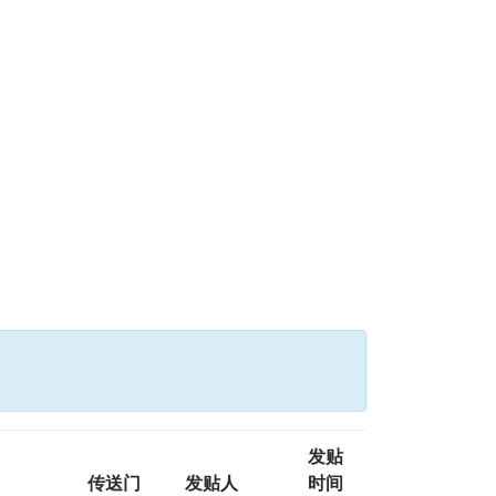
发贴
传送门
发贴人
时间