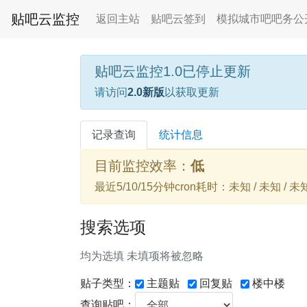
贴吧云监控
返回主站
贴吧云签到
模拟城市吧吧务公
贴吧云监控1.0已停止更新
请访问
2.0新版
以获取更新
记录查询
统计信息
目前监控效率：
低
最近5/10/15分钟cron耗时：未知 / 未知 / 未
搜索选项
均为选填 未填项将被忽略
贴子类型：
主题贴
回复贴
楼中楼
查询贴吧：