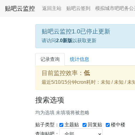
贴吧云监控
返回主站
贴吧云签到
模拟城市吧吧务公
贴吧云监控1.0已停止更新
请访问
2.0新版
以获取更新
记录查询
统计信息
目前监控效率：
低
最近5/10/15分钟cron耗时：未知 / 未知 / 未
搜索选项
均为选填 未填项将被忽略
贴子类型：
主题贴
回复贴
楼中楼
查询贴吧：